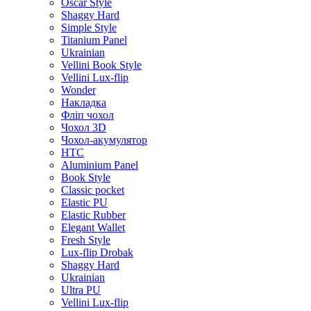
Oscar Style
Shaggy Hard
Simple Style
Titanium Panel
Ukrainian
Vellini Book Style
Vellini Lux-flip
Wonder
Накладка
Фліп чохол
Чохол 3D
Чохол-акумулятор
HTC
Aluminium Panel
Book Style
Classic pocket
Elastic PU
Elastic Rubber
Elegant Wallet
Fresh Style
Lux-flip Drobak
Shaggy Hard
Ukrainian
Ultra PU
Vellini Lux-flip