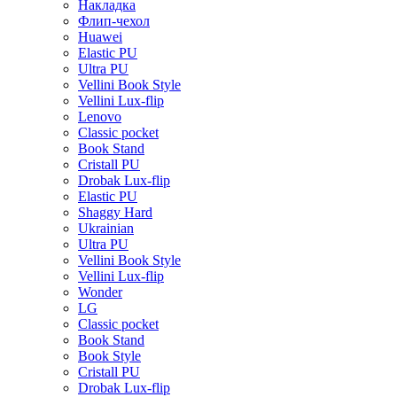
Накладка
Флип-чехол
Huawei
Elastic PU
Ultra PU
Vellini Book Style
Vellini Lux-flip
Lenovo
Classic pocket
Book Stand
Cristall PU
Drobak Lux-flip
Elastic PU
Shaggy Hard
Ukrainian
Ultra PU
Vellini Book Style
Vellini Lux-flip
Wonder
LG
Classic pocket
Book Stand
Book Style
Cristall PU
Drobak Lux-flip