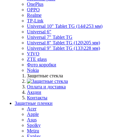
OnePlus
OPPO
Realme
TP-Link
Universal 10" Tablet TG (144\253 мм)
Universal 6"
Universal 7" Tablet TG
Universal 8" Tablet TG (120\205 мм)
Universal 9" Tablet TG (133\228 мм)
VIVO
ZTE glass
Фото коробки
Nokia
Защитные стекла
Оплата и доставка
Акции
Контакты
Защитные пленки
Acer
Apple
Asus
Spolky
Meizu
Explay