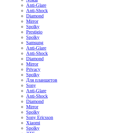
Anti-Glare
Anti-Shock
Diamond
Mirror
Spolky
Prestigio
Spolky
Samsung
Anti-Glare
Anti-Shock
Diamond
Mirror
Privacy
Spolky
Для планшетов
Sony
Anti-Glare
Anti-Shock
Diamond
Mirror
Spolky
Sony Ericsson
Xiaomi
Spolky