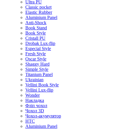
Ultra PU
Classic pocket
Elastic Rubber
Aluminium Panel
Anti-Shock
Book Stand
Book Style
Cristall PU
Drobak Lux-flip
Especial Style
Fresh Style
Oscar Style
Shaggy Hard
Simple Style
Titanium Panel
Ukrainian
Vellini Book Style
Vellini Lux-flip
Wonder
Накладка
Фліп чохол
Чохол 3D
Чохол-акумулятор
HTC
Aluminium Panel