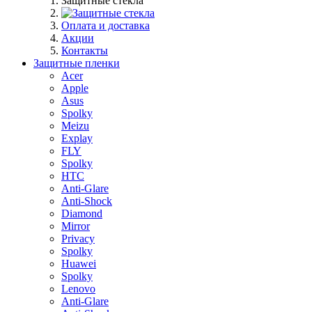
Защитные стекла
Оплата и доставка
Акции
Контакты
Защитные пленки
Acer
Apple
Asus
Spolky
Meizu
Explay
FLY
Spolky
HTC
Anti-Glare
Anti-Shock
Diamond
Mirror
Privacy
Spolky
Huawei
Spolky
Lenovo
Anti-Glare