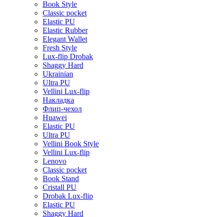
Book Style
Classic pocket
Elastic PU
Elastic Rubber
Elegant Wallet
Fresh Style
Lux-flip Drobak
Shaggy Hard
Ukrainian
Ultra PU
Vellini Lux-flip
Накладка
Флип-чехол
Huawei
Elastic PU
Ultra PU
Vellini Book Style
Vellini Lux-flip
Lenovo
Classic pocket
Book Stand
Cristall PU
Drobak Lux-flip
Elastic PU
Shaggy Hard