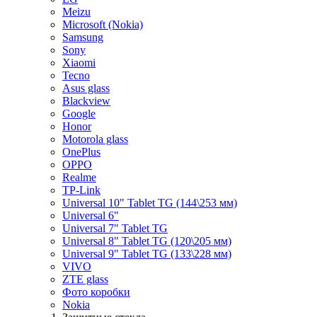
Meizu
Microsoft (Nokia)
Samsung
Sony
Xiaomi
Tecno
Asus glass
Blackview
Google
Honor
Motorola glass
OnePlus
OPPO
Realme
TP-Link
Universal 10" Tablet TG (144\253 мм)
Universal 6"
Universal 7" Tablet TG
Universal 8" Tablet TG (120\205 мм)
Universal 9" Tablet TG (133\228 мм)
VIVO
ZTE glass
Фото коробки
Nokia