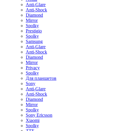
Anti-Glare
Anti-Shock
Diamond
Mirror
Spolky
Prestigio
Spolky
Samsung
Anti-Glare
Anti-Shock
Diamond
Mirror
Privacy
Spolky
Для планшетов
Sony
Anti-Glare
Anti-Shock
Diamond
Mirror
Spolky
Sony Ericsson
Xiaomi
Spolky
ZTE