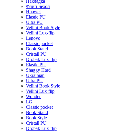
Накладка
Флип-чехол
Huawei
Elastic PU
Ultra PU
Vellini Book Style
Vellini Lux-flip
Lenovo
Classic pocket
Book Stand
Cristall PU
Drobak Lux-flip
Elastic PU
Shaggy Hard
Ukrainian
Ultra PU
Vellini Book Style
Vellini Lux-flip
Wonder
LG
Classic pocket
Book Stand
Book Style
Cristall PU
Drobak Lux-flip