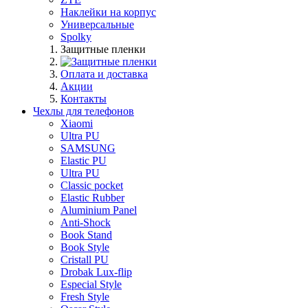
Наклейки на корпус
Универсальные
Spolky
Защитные пленки
Оплата и доставка
Акции
Контакты
Чехлы для телефонов
Xiaomi
Ultra PU
SAMSUNG
Elastic PU
Ultra PU
Classic pocket
Elastic Rubber
Aluminium Panel
Anti-Shock
Book Stand
Book Style
Cristall PU
Drobak Lux-flip
Especial Style
Fresh Style