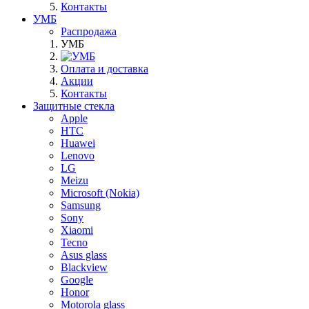
Контакты
УМБ
Распродажа
УМБ
Оплата и доставка
Акции
Контакты
Защитные стекла
Apple
HTC
Huawei
Lenovo
LG
Meizu
Microsoft (Nokia)
Samsung
Sony
Xiaomi
Tecno
Asus glass
Blackview
Google
Honor
Motorola glass