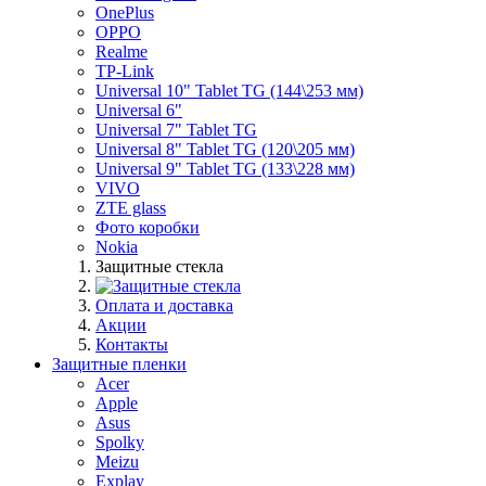
OnePlus
OPPO
Realme
TP-Link
Universal 10" Tablet TG (144\253 мм)
Universal 6"
Universal 7" Tablet TG
Universal 8" Tablet TG (120\205 мм)
Universal 9" Tablet TG (133\228 мм)
VIVO
ZTE glass
Фото коробки
Nokia
Защитные стекла
Оплата и доставка
Акции
Контакты
Защитные пленки
Acer
Apple
Asus
Spolky
Meizu
Explay