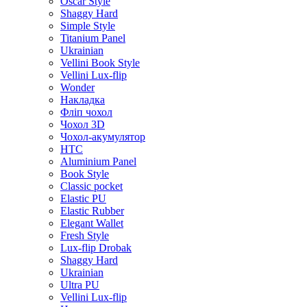
Oscar Style
Shaggy Hard
Simple Style
Titanium Panel
Ukrainian
Vellini Book Style
Vellini Lux-flip
Wonder
Накладка
Фліп чохол
Чохол 3D
Чохол-акумулятор
HTC
Aluminium Panel
Book Style
Classic pocket
Elastic PU
Elastic Rubber
Elegant Wallet
Fresh Style
Lux-flip Drobak
Shaggy Hard
Ukrainian
Ultra PU
Vellini Lux-flip