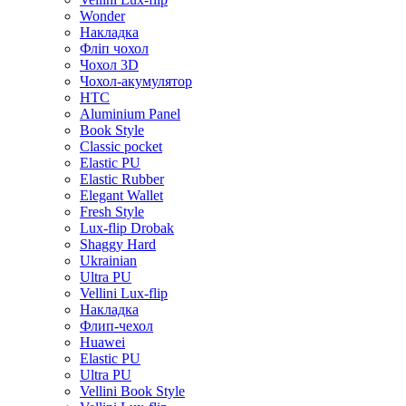
Wonder
Накладка
Фліп чохол
Чохол 3D
Чохол-акумулятор
HTC
Aluminium Panel
Book Style
Classic pocket
Elastic PU
Elastic Rubber
Elegant Wallet
Fresh Style
Lux-flip Drobak
Shaggy Hard
Ukrainian
Ultra PU
Vellini Lux-flip
Накладка
Флип-чехол
Huawei
Elastic PU
Ultra PU
Vellini Book Style