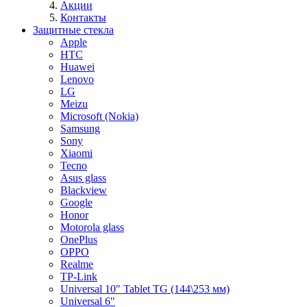
Акции
Контакты
Защитные стекла
Apple
HTC
Huawei
Lenovo
LG
Meizu
Microsoft (Nokia)
Samsung
Sony
Xiaomi
Tecno
Asus glass
Blackview
Google
Honor
Motorola glass
OnePlus
OPPO
Realme
TP-Link
Universal 10" Tablet TG (144\253 мм)
Universal 6"