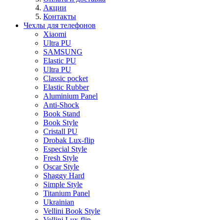
Акции
Контакты
Чехлы для телефонов
Xiaomi
Ultra PU
SAMSUNG
Elastic PU
Ultra PU
Classic pocket
Elastic Rubber
Aluminium Panel
Anti-Shock
Book Stand
Book Style
Cristall PU
Drobak Lux-flip
Especial Style
Fresh Style
Oscar Style
Shaggy Hard
Simple Style
Titanium Panel
Ukrainian
Vellini Book Style
Vellini Lux-flip