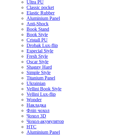
Ultra PU
Classic pocket
Elastic Rubber
Aluminium Panel
Anti-Shock
Book Stand
Book Style
Cristall PU
Drobak Lux-flip
Especial Style
Fresh Style
Oscar Style
Shaggy Hard
Simple Style
Titanium Panel
Ukrainian
Vellini Book Style
Vellini Lux-flip
Wonder
Накладка
Фліп чохол
Чохол 3D
Чохол-акумулятор
HTC
Aluminium Panel