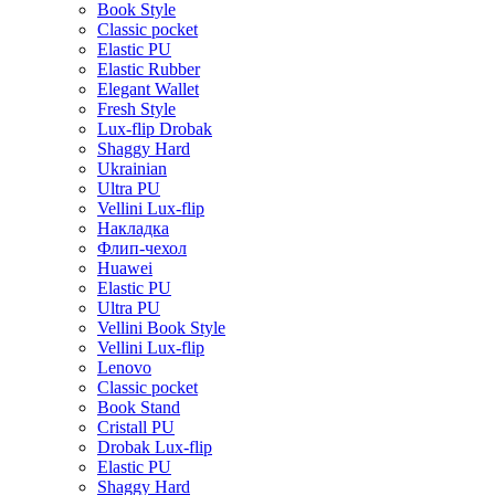
Book Style
Classic pocket
Elastic PU
Elastic Rubber
Elegant Wallet
Fresh Style
Lux-flip Drobak
Shaggy Hard
Ukrainian
Ultra PU
Vellini Lux-flip
Накладка
Флип-чехол
Huawei
Elastic PU
Ultra PU
Vellini Book Style
Vellini Lux-flip
Lenovo
Classic pocket
Book Stand
Cristall PU
Drobak Lux-flip
Elastic PU
Shaggy Hard