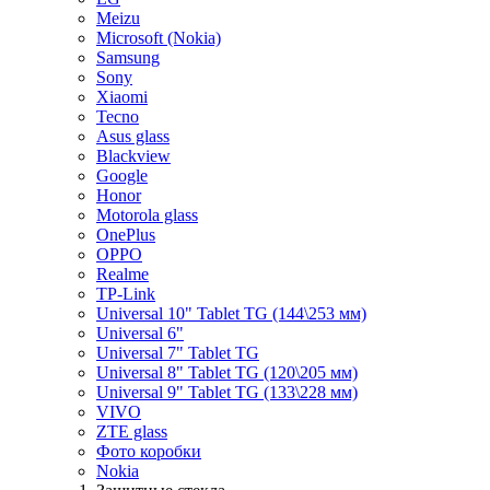
Meizu
Microsoft (Nokia)
Samsung
Sony
Xiaomi
Tecno
Asus glass
Blackview
Google
Honor
Motorola glass
OnePlus
OPPO
Realme
TP-Link
Universal 10" Tablet TG (144\253 мм)
Universal 6"
Universal 7" Tablet TG
Universal 8" Tablet TG (120\205 мм)
Universal 9" Tablet TG (133\228 мм)
VIVO
ZTE glass
Фото коробки
Nokia