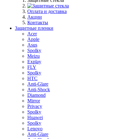
Защитные стекла
Оплата и доставка
Акции
Контакты
Защитные пленки
Acer
Apple
Asus
Spolky
Meizu
Explay
FLY
Spolky
HTC
Anti-Glare
Anti-Shock
Diamond
Mirror
Privacy
Spolky
Huawei
Spolky
Lenovo
Anti-Glare