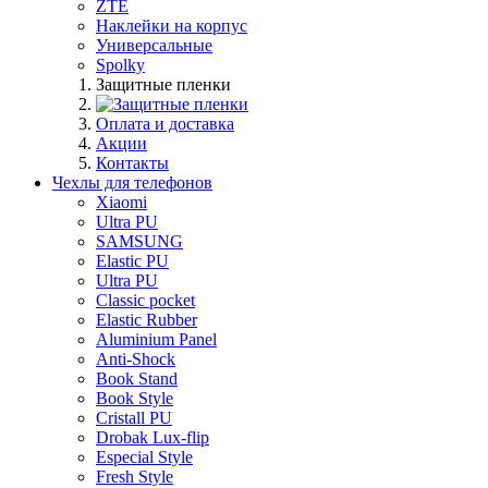
ZTE
Наклейки на корпус
Универсальные
Spolky
Защитные пленки
Оплата и доставка
Акции
Контакты
Чехлы для телефонов
Xiaomi
Ultra PU
SAMSUNG
Elastic PU
Ultra PU
Classic pocket
Elastic Rubber
Aluminium Panel
Anti-Shock
Book Stand
Book Style
Cristall PU
Drobak Lux-flip
Especial Style
Fresh Style