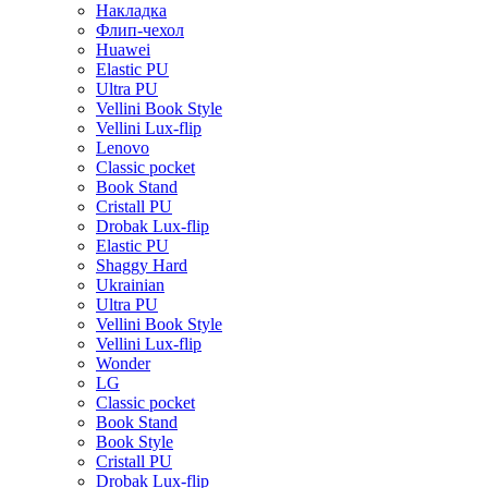
Накладка
Флип-чехол
Huawei
Elastic PU
Ultra PU
Vellini Book Style
Vellini Lux-flip
Lenovo
Classic pocket
Book Stand
Cristall PU
Drobak Lux-flip
Elastic PU
Shaggy Hard
Ukrainian
Ultra PU
Vellini Book Style
Vellini Lux-flip
Wonder
LG
Classic pocket
Book Stand
Book Style
Cristall PU
Drobak Lux-flip