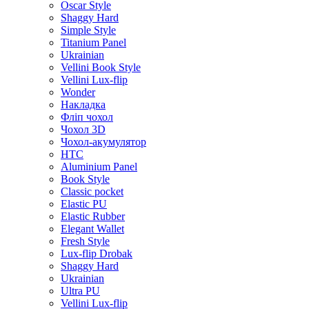
Oscar Style
Shaggy Hard
Simple Style
Titanium Panel
Ukrainian
Vellini Book Style
Vellini Lux-flip
Wonder
Накладка
Фліп чохол
Чохол 3D
Чохол-акумулятор
HTC
Aluminium Panel
Book Style
Classic pocket
Elastic PU
Elastic Rubber
Elegant Wallet
Fresh Style
Lux-flip Drobak
Shaggy Hard
Ukrainian
Ultra PU
Vellini Lux-flip