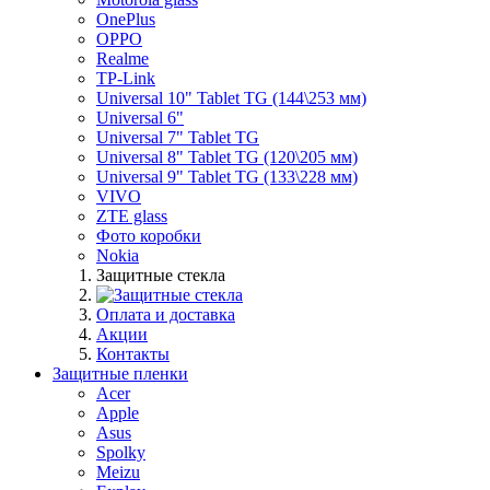
OnePlus
OPPO
Realme
TP-Link
Universal 10" Tablet TG (144\253 мм)
Universal 6"
Universal 7" Tablet TG
Universal 8" Tablet TG (120\205 мм)
Universal 9" Tablet TG (133\228 мм)
VIVO
ZTE glass
Фото коробки
Nokia
Защитные стекла
Оплата и доставка
Акции
Контакты
Защитные пленки
Acer
Apple
Asus
Spolky
Meizu