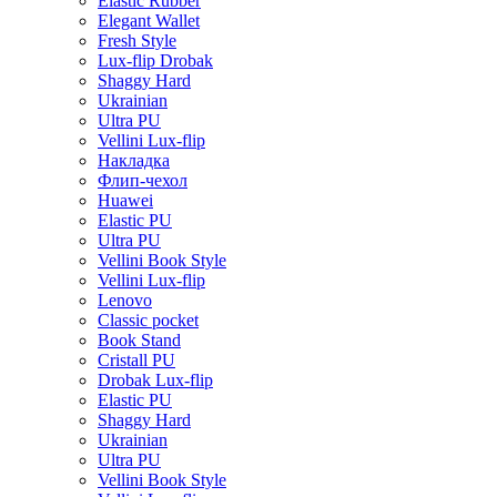
Elastic Rubber
Elegant Wallet
Fresh Style
Lux-flip Drobak
Shaggy Hard
Ukrainian
Ultra PU
Vellini Lux-flip
Накладка
Флип-чехол
Huawei
Elastic PU
Ultra PU
Vellini Book Style
Vellini Lux-flip
Lenovo
Classic pocket
Book Stand
Cristall PU
Drobak Lux-flip
Elastic PU
Shaggy Hard
Ukrainian
Ultra PU
Vellini Book Style