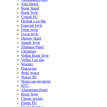
Anti-Shock
Book Stand
Book Style
Cristall PU
Drobak Lux-flip
Especial Style
Fresh Style
Oscar Style
Shaggy Hard
Simple Style
Titanium Panel
Ukrainian
Vellini Book Style
Vellini Lux-flip
Wonder
Накладка
Фліп чохол
Чохол 3D
Чохол-акумулятор
HTC
Aluminium Panel
Book Style
Classic pocket
Elastic PU