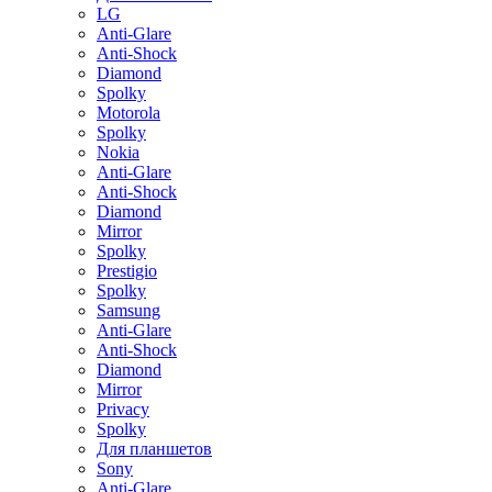
LG
Anti-Glare
Anti-Shock
Diamond
Spolky
Motorola
Spolky
Nokia
Anti-Glare
Anti-Shock
Diamond
Mirror
Spolky
Prestigio
Spolky
Samsung
Anti-Glare
Anti-Shock
Diamond
Mirror
Privacy
Spolky
Для планшетов
Sony
Anti-Glare