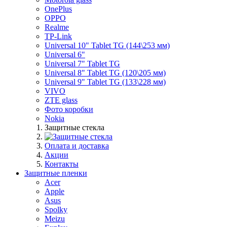
OnePlus
OPPO
Realme
TP-Link
Universal 10" Tablet TG (144\253 мм)
Universal 6"
Universal 7" Tablet TG
Universal 8" Tablet TG (120\205 мм)
Universal 9" Tablet TG (133\228 мм)
VIVO
ZTE glass
Фото коробки
Nokia
Защитные стекла
Оплата и доставка
Акции
Контакты
Защитные пленки
Acer
Apple
Asus
Spolky
Meizu