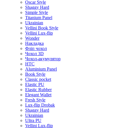
Oscar Style
Shaggy Hard
Simple Style
Titanium Panel
Ukrainian
Vellini Book Style
Vellini Lux-flip
Wonder
Накладка
Фліп чохол
Чохол 3D
Чохол-акумулятор
HTC
Aluminium Panel
Book Style
Classic pocket
Elastic PU
Elastic Rubber
Elegant Wallet
Fresh Style
Lux-flip Drobak
Shaggy Hard
Ukrainian
Ultra PU
Vellini Lux-flip