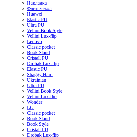
Накладка
Флип-чехол
Huawei
Elastic PU
Ultra PU
Vellini Book Style
Vellini Lux-flip
Lenovo
Classic pocket
Book Stand
Cristall PU
Drobak Lux-flip
Elastic PU
Shaggy Hard
Ukrainian
Ultra PU
Vellini Book Style
Vellini Lux-flip
Wonder
LG
Classic pocket
Book Stand
Book Style
Cristall PU
Drobak Lux-flip