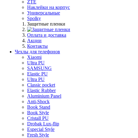
ZTE
Наклейки на корпус
Универсальные
Spolky
Защитные пленки
Оплата и доставка
Акции
Контакты
Чехлы для телефонов
Xiaomi
Ultra PU
SAMSUNG
Elastic PU
Ultra PU
Classic pocket
Elastic Rubber
Aluminium Panel
Anti-Shock
Book Stand
Book Style
Cristall PU
Drobak Lux-flip
Especial Style
Fresh Style