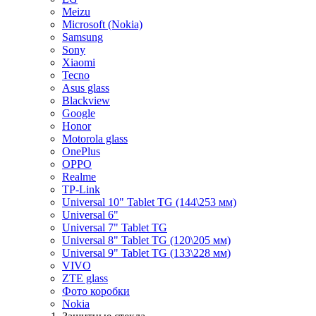
Meizu
Microsoft (Nokia)
Samsung
Sony
Xiaomi
Tecno
Asus glass
Blackview
Google
Honor
Motorola glass
OnePlus
OPPO
Realme
TP-Link
Universal 10" Tablet TG (144\253 мм)
Universal 6"
Universal 7" Tablet TG
Universal 8" Tablet TG (120\205 мм)
Universal 9" Tablet TG (133\228 мм)
VIVO
ZTE glass
Фото коробки
Nokia