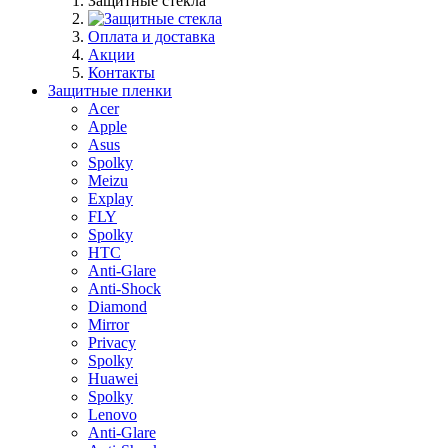
Защитные стекла
Оплата и доставка
Акции
Контакты
Защитные пленки
Acer
Apple
Asus
Spolky
Meizu
Explay
FLY
Spolky
HTC
Anti-Glare
Anti-Shock
Diamond
Mirror
Privacy
Spolky
Huawei
Spolky
Lenovo
Anti-Glare