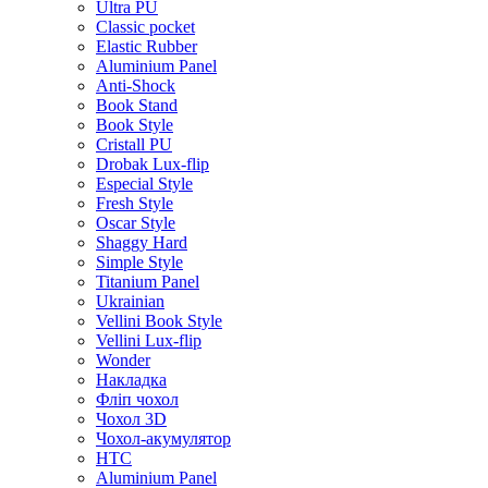
Ultra PU
Classic pocket
Elastic Rubber
Aluminium Panel
Anti-Shock
Book Stand
Book Style
Cristall PU
Drobak Lux-flip
Especial Style
Fresh Style
Oscar Style
Shaggy Hard
Simple Style
Titanium Panel
Ukrainian
Vellini Book Style
Vellini Lux-flip
Wonder
Накладка
Фліп чохол
Чохол 3D
Чохол-акумулятор
HTC
Aluminium Panel