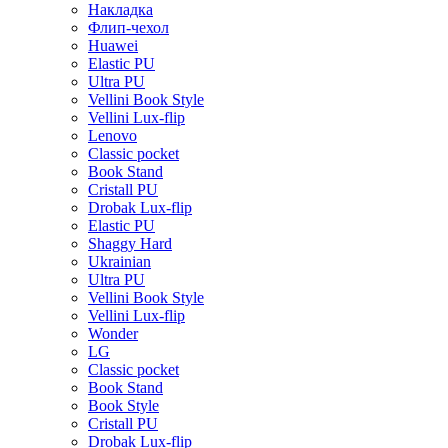
Накладка
Флип-чехол
Huawei
Elastic PU
Ultra PU
Vellini Book Style
Vellini Lux-flip
Lenovo
Classic pocket
Book Stand
Cristall PU
Drobak Lux-flip
Elastic PU
Shaggy Hard
Ukrainian
Ultra PU
Vellini Book Style
Vellini Lux-flip
Wonder
LG
Classic pocket
Book Stand
Book Style
Cristall PU
Drobak Lux-flip