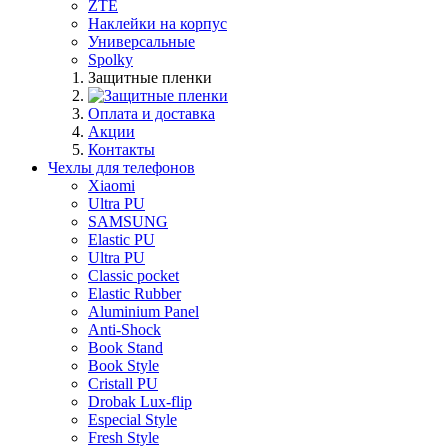
ZTE
Наклейки на корпус
Универсальные
Spolky
Защитные пленки
Оплата и доставка
Акции
Контакты
Чехлы для телефонов
Xiaomi
Ultra PU
SAMSUNG
Elastic PU
Ultra PU
Classic pocket
Elastic Rubber
Aluminium Panel
Anti-Shock
Book Stand
Book Style
Cristall PU
Drobak Lux-flip
Especial Style
Fresh Style