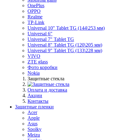
OnePlus
OPPO
Realme
TP-Link
Universal 10" Tablet TG (144\253 мм)
Universal 6"
Universal 7" Tablet TG
Universal 8" Tablet TG (120\205 мм)
Universal 9" Tablet TG (133\228 мм)
VIVO
ZTE glass
Фото коробки
Nokia
Защитные стекла
Оплата и доставка
Акции
Контакты
Защитные пленки
Acer
Apple
Asus
Spolky
Meizu