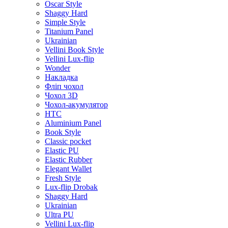
Oscar Style
Shaggy Hard
Simple Style
Titanium Panel
Ukrainian
Vellini Book Style
Vellini Lux-flip
Wonder
Накладка
Фліп чохол
Чохол 3D
Чохол-акумулятор
HTC
Aluminium Panel
Book Style
Classic pocket
Elastic PU
Elastic Rubber
Elegant Wallet
Fresh Style
Lux-flip Drobak
Shaggy Hard
Ukrainian
Ultra PU
Vellini Lux-flip