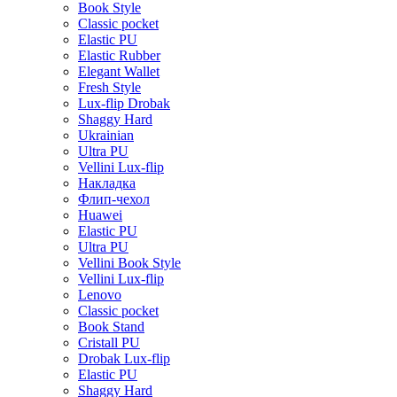
Book Style
Classic pocket
Elastic PU
Elastic Rubber
Elegant Wallet
Fresh Style
Lux-flip Drobak
Shaggy Hard
Ukrainian
Ultra PU
Vellini Lux-flip
Накладка
Флип-чехол
Huawei
Elastic PU
Ultra PU
Vellini Book Style
Vellini Lux-flip
Lenovo
Classic pocket
Book Stand
Cristall PU
Drobak Lux-flip
Elastic PU
Shaggy Hard