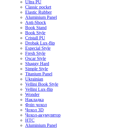
Ultra PU
Classic pocket
Elastic Rubber
Aluminium Panel
Anti-Shock
Book Stand
Book Style
Cristall PU
Drobak Lux-flip
Especial Style
Fresh Style
Oscar Style
Shaggy Hard
Simple Style
Titanium Panel
Ukrainian
Vellini Book Style
Vellini Lux-flip
Wonder
Накладка
Фліп чохол
Чохол 3D
Чохол-акумулятор
HTC
Aluminium Panel