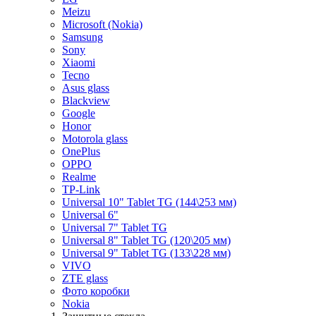
Meizu
Microsoft (Nokia)
Samsung
Sony
Xiaomi
Tecno
Asus glass
Blackview
Google
Honor
Motorola glass
OnePlus
OPPO
Realme
TP-Link
Universal 10" Tablet TG (144\253 мм)
Universal 6"
Universal 7" Tablet TG
Universal 8" Tablet TG (120\205 мм)
Universal 9" Tablet TG (133\228 мм)
VIVO
ZTE glass
Фото коробки
Nokia