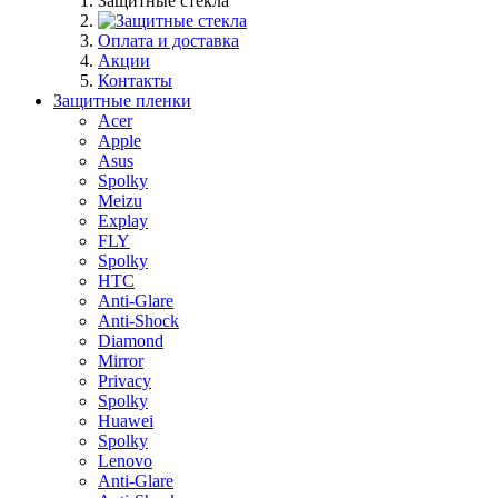
Защитные стекла
Оплата и доставка
Акции
Контакты
Защитные пленки
Acer
Apple
Asus
Spolky
Meizu
Explay
FLY
Spolky
HTC
Anti-Glare
Anti-Shock
Diamond
Mirror
Privacy
Spolky
Huawei
Spolky
Lenovo
Anti-Glare