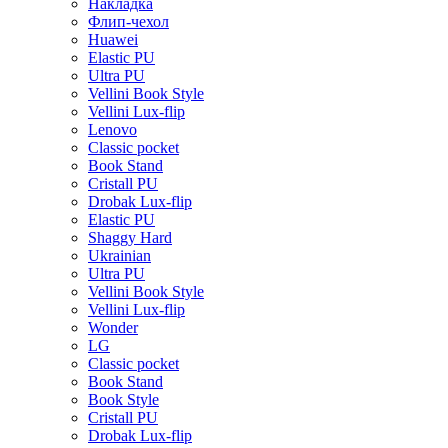
Накладка
Флип-чехол
Huawei
Elastic PU
Ultra PU
Vellini Book Style
Vellini Lux-flip
Lenovo
Classic pocket
Book Stand
Cristall PU
Drobak Lux-flip
Elastic PU
Shaggy Hard
Ukrainian
Ultra PU
Vellini Book Style
Vellini Lux-flip
Wonder
LG
Classic pocket
Book Stand
Book Style
Cristall PU
Drobak Lux-flip