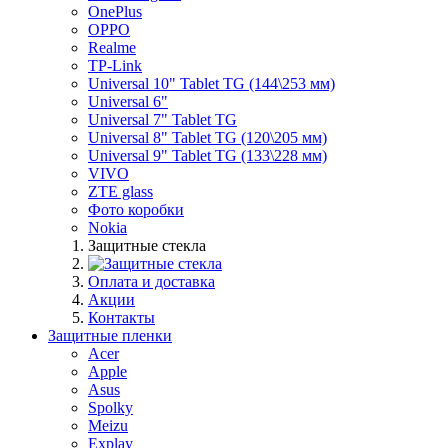
OnePlus
OPPO
Realme
TP-Link
Universal 10" Tablet TG (144\253 мм)
Universal 6"
Universal 7" Tablet TG
Universal 8" Tablet TG (120\205 мм)
Universal 9" Tablet TG (133\228 мм)
VIVO
ZTE glass
Фото коробки
Nokia
Защитные стекла
Оплата и доставка
Акции
Контакты
Защитные пленки
Acer
Apple
Asus
Spolky
Meizu
Explay