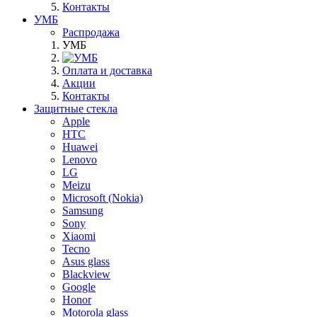
Контакты
УМБ
Распродажа
УМБ
Оплата и доставка
Акции
Контакты
Защитные стекла
Apple
HTC
Huawei
Lenovo
LG
Meizu
Microsoft (Nokia)
Samsung
Sony
Xiaomi
Tecno
Asus glass
Blackview
Google
Honor
Motorola glass