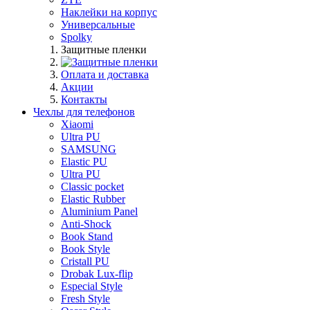
Наклейки на корпус
Универсальные
Spolky
Защитные пленки
Оплата и доставка
Акции
Контакты
Чехлы для телефонов
Xiaomi
Ultra PU
SAMSUNG
Elastic PU
Ultra PU
Classic pocket
Elastic Rubber
Aluminium Panel
Anti-Shock
Book Stand
Book Style
Cristall PU
Drobak Lux-flip
Especial Style
Fresh Style