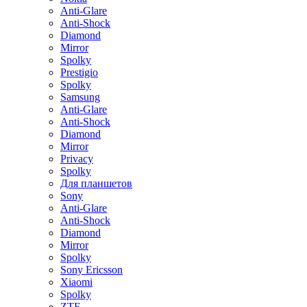
Anti-Glare
Anti-Shock
Diamond
Mirror
Spolky
Prestigio
Spolky
Samsung
Anti-Glare
Anti-Shock
Diamond
Mirror
Privacy
Spolky
Для планшетов
Sony
Anti-Glare
Anti-Shock
Diamond
Mirror
Spolky
Sony Ericsson
Xiaomi
Spolky
ZTE