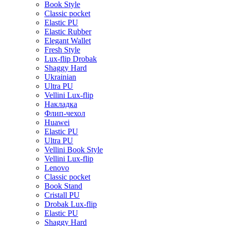
Book Style
Classic pocket
Elastic PU
Elastic Rubber
Elegant Wallet
Fresh Style
Lux-flip Drobak
Shaggy Hard
Ukrainian
Ultra PU
Vellini Lux-flip
Накладка
Флип-чехол
Huawei
Elastic PU
Ultra PU
Vellini Book Style
Vellini Lux-flip
Lenovo
Classic pocket
Book Stand
Cristall PU
Drobak Lux-flip
Elastic PU
Shaggy Hard