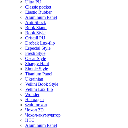
Ultra PU
Classic pocket
Elastic Rubber
Aluminium Panel
Anti-Shock
Book Stand
Book Style
Cristall PU
Drobak Lux-flip
Especial Style
Fresh Style
Oscar Style
Shaggy Hard
Simple Style
Titanium Panel
Ukrainian
Vellini Book Style
Vellini Lux-flip
Wonder
Накладка
Фліп чохол
Чохол 3D
Чохол-акумулятор
HTC
Aluminium Panel