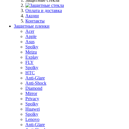
Защитные стекла
Оплата и доставка
Акции
Контакты
Защитные пленки
Acer
Apple
Asus
Spolky
Meizu
Explay
FLY
Spolky
HTC
Anti-Glare
Anti-Shock
Diamond
Mirror
Privacy
Spolky
Huawei
Spolky
Lenovo
Anti-Glare