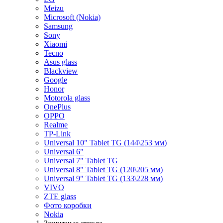
Meizu
Microsoft (Nokia)
Samsung
Sony
Xiaomi
Tecno
Asus glass
Blackview
Google
Honor
Motorola glass
OnePlus
OPPO
Realme
TP-Link
Universal 10" Tablet TG (144\253 мм)
Universal 6"
Universal 7" Tablet TG
Universal 8" Tablet TG (120\205 мм)
Universal 9" Tablet TG (133\228 мм)
VIVO
ZTE glass
Фото коробки
Nokia