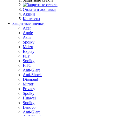
Защитные стекла
Оплата и доставка
Акции
Контакты
Защитные пленки
Acer
Apple
Asus
Spolky
Meizu
Explay
FLY
Spolky
HTC
Anti-Glare
Anti-Shock
Diamond
Mirror
Privacy
Spolky
Huawei
Spolky
Lenovo
Anti-Glare