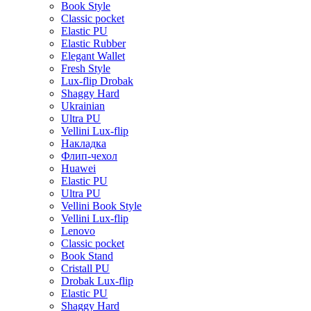
Book Style
Classic pocket
Elastic PU
Elastic Rubber
Elegant Wallet
Fresh Style
Lux-flip Drobak
Shaggy Hard
Ukrainian
Ultra PU
Vellini Lux-flip
Накладка
Флип-чехол
Huawei
Elastic PU
Ultra PU
Vellini Book Style
Vellini Lux-flip
Lenovo
Classic pocket
Book Stand
Cristall PU
Drobak Lux-flip
Elastic PU
Shaggy Hard