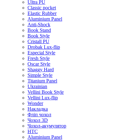
Ultra PU
Classic pocket
Elastic Rubber
Aluminium Panel
Anti-Shock
Book Stand
Book Style
Cristall PU
Drobak Lux-flip
Especial Style
Fresh Style
Oscar Style
Shaggy Hard
Simple Style
Titanium Panel
Ukrainian
Vellini Book Style
Vellini Lux-flip
Wonder
Накладка
Фліп чохол
Чохол 3D
Чохол-акумулятор
HTC
Aluminium Panel