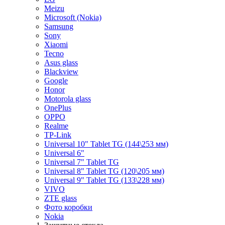
Meizu
Microsoft (Nokia)
Samsung
Sony
Xiaomi
Tecno
Asus glass
Blackview
Google
Honor
Motorola glass
OnePlus
OPPO
Realme
TP-Link
Universal 10" Tablet TG (144\253 мм)
Universal 6"
Universal 7" Tablet TG
Universal 8" Tablet TG (120\205 мм)
Universal 9" Tablet TG (133\228 мм)
VIVO
ZTE glass
Фото коробки
Nokia