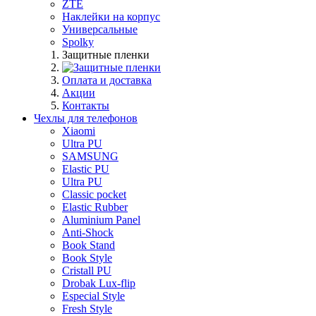
ZTE
Наклейки на корпус
Универсальные
Spolky
Защитные пленки
Оплата и доставка
Акции
Контакты
Чехлы для телефонов
Xiaomi
Ultra PU
SAMSUNG
Elastic PU
Ultra PU
Classic pocket
Elastic Rubber
Aluminium Panel
Anti-Shock
Book Stand
Book Style
Cristall PU
Drobak Lux-flip
Especial Style
Fresh Style