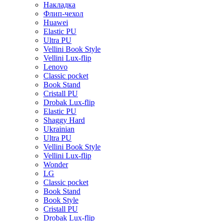
Накладка
Флип-чехол
Huawei
Elastic PU
Ultra PU
Vellini Book Style
Vellini Lux-flip
Lenovo
Classic pocket
Book Stand
Cristall PU
Drobak Lux-flip
Elastic PU
Shaggy Hard
Ukrainian
Ultra PU
Vellini Book Style
Vellini Lux-flip
Wonder
LG
Classic pocket
Book Stand
Book Style
Cristall PU
Drobak Lux-flip