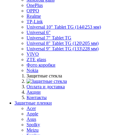
OnePlus
OPPO
Realme
TP-Link
Universal 10" Tablet TG (144\253 мм)
Universal 6"
Universal 7" Tablet TG
Universal 8" Tablet TG (120\205 мм)
Universal 9" Tablet TG (133\228 мм)
VIVO
ZTE glass
Фото коробки
Nokia
Защитные стекла
Оплата и доставка
Акции
Контакты
Защитные пленки
Acer
Apple
Asus
Spolky
Meizu