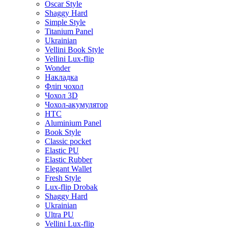
Oscar Style
Shaggy Hard
Simple Style
Titanium Panel
Ukrainian
Vellini Book Style
Vellini Lux-flip
Wonder
Накладка
Фліп чохол
Чохол 3D
Чохол-акумулятор
HTC
Aluminium Panel
Book Style
Classic pocket
Elastic PU
Elastic Rubber
Elegant Wallet
Fresh Style
Lux-flip Drobak
Shaggy Hard
Ukrainian
Ultra PU
Vellini Lux-flip