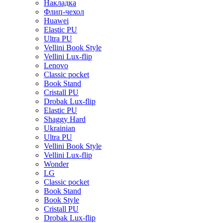
Накладка
Флип-чехол
Huawei
Elastic PU
Ultra PU
Vellini Book Style
Vellini Lux-flip
Lenovo
Classic pocket
Book Stand
Cristall PU
Drobak Lux-flip
Elastic PU
Shaggy Hard
Ukrainian
Ultra PU
Vellini Book Style
Vellini Lux-flip
Wonder
LG
Classic pocket
Book Stand
Book Style
Cristall PU
Drobak Lux-flip