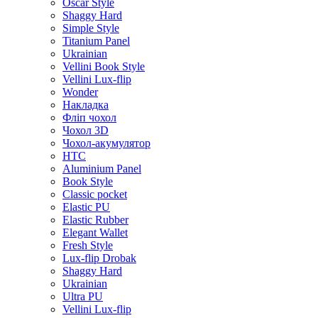
Oscar Style
Shaggy Hard
Simple Style
Titanium Panel
Ukrainian
Vellini Book Style
Vellini Lux-flip
Wonder
Накладка
Фліп чохол
Чохол 3D
Чохол-акумулятор
HTC
Aluminium Panel
Book Style
Classic pocket
Elastic PU
Elastic Rubber
Elegant Wallet
Fresh Style
Lux-flip Drobak
Shaggy Hard
Ukrainian
Ultra PU
Vellini Lux-flip