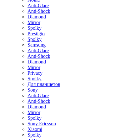
Anti-Glare
Anti-Shock
Diamond
Mirror
Spolky
Prestigio
Spolky
Samsung
Anti-Glare
Anti-Shock
Diamond
Mirror
Privacy
Spolky
Для планшетов
Sony
Anti-Glare
Anti-Shock
Diamond
Mirror
Spolky
Sony Ericsson
Xiaomi
Spolky