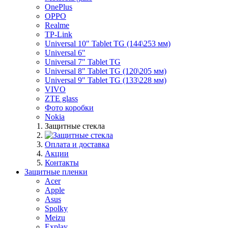
OnePlus
OPPO
Realme
TP-Link
Universal 10" Tablet TG (144\253 мм)
Universal 6"
Universal 7" Tablet TG
Universal 8" Tablet TG (120\205 мм)
Universal 9" Tablet TG (133\228 мм)
VIVO
ZTE glass
Фото коробки
Nokia
Защитные стекла
Оплата и доставка
Акции
Контакты
Защитные пленки
Acer
Apple
Asus
Spolky
Meizu
Explay