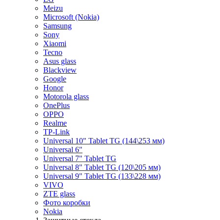
Meizu
Microsoft (Nokia)
Samsung
Sony
Xiaomi
Tecno
Asus glass
Blackview
Google
Honor
Motorola glass
OnePlus
OPPO
Realme
TP-Link
Universal 10" Tablet TG (144\253 мм)
Universal 6"
Universal 7" Tablet TG
Universal 8" Tablet TG (120\205 мм)
Universal 9" Tablet TG (133\228 мм)
VIVO
ZTE glass
Фото коробки
Nokia