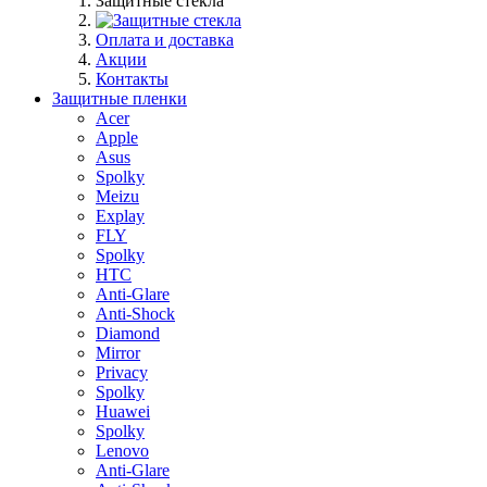
Защитные стекла
Оплата и доставка
Акции
Контакты
Защитные пленки
Acer
Apple
Asus
Spolky
Meizu
Explay
FLY
Spolky
HTC
Anti-Glare
Anti-Shock
Diamond
Mirror
Privacy
Spolky
Huawei
Spolky
Lenovo
Anti-Glare