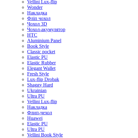
Vellini Lux-flip
Wonder
Накладка
Фліп чохол
Чохол 3D
Чохол-акумулятор
HTC
Aluminium Panel
Book Style
Classic pocket
Elastic PU
Elastic Rubber
Elegant Wallet
Fresh Style
Lux-flip Drobak
Shaggy Hard
Ukrainian
Ultra PU
Vellini Lux-flip
Накладка
Флип-чехол
Huawei
Elastic PU
Ultra PU
Vellini Book Style