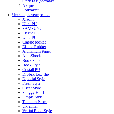
Оплата и доставка
Акции
Контакты
Чехлы для телефонов
Xiaomi
Ultra PU
SAMSUNG
Elastic PU
Ultra PU
Classic pocket
Elastic Rubber
Aluminium Panel
Anti-Shock
Book Stand
Book Style
Cristall PU
Drobak Lux-flip
Especial Style
Fresh Style
Oscar Style
Shaggy Hard
Simple Style
Titanium Panel
Ukrainian
Vellini Book Style