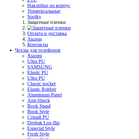
Наклейки на корпус
Универсальные
Spolky
Защитные пленки
Оплата и доставка
Акции
Контакты
Чехлы для телефонов
Xiaomi
Ultra PU
SAMSUNG
Elastic PU
Ultra PU
Classic pocket
Elastic Rubber
Aluminium Panel
Anti-Shock
Book Stand
Book Style
Cristall PU
Drobak Lux-flip
Especial Style
Fresh Style