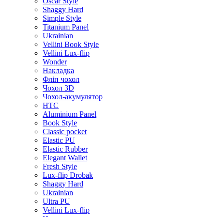
Oscar Style
Shaggy Hard
Simple Style
Titanium Panel
Ukrainian
Vellini Book Style
Vellini Lux-flip
Wonder
Накладка
Фліп чохол
Чохол 3D
Чохол-акумулятор
HTC
Aluminium Panel
Book Style
Classic pocket
Elastic PU
Elastic Rubber
Elegant Wallet
Fresh Style
Lux-flip Drobak
Shaggy Hard
Ukrainian
Ultra PU
Vellini Lux-flip