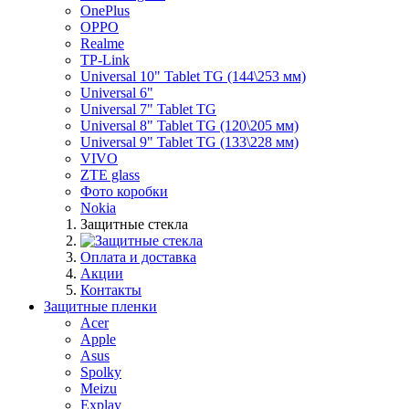
OnePlus
OPPO
Realme
TP-Link
Universal 10" Tablet TG (144\253 мм)
Universal 6"
Universal 7" Tablet TG
Universal 8" Tablet TG (120\205 мм)
Universal 9" Tablet TG (133\228 мм)
VIVO
ZTE glass
Фото коробки
Nokia
Защитные стекла
Оплата и доставка
Акции
Контакты
Защитные пленки
Acer
Apple
Asus
Spolky
Meizu
Explay