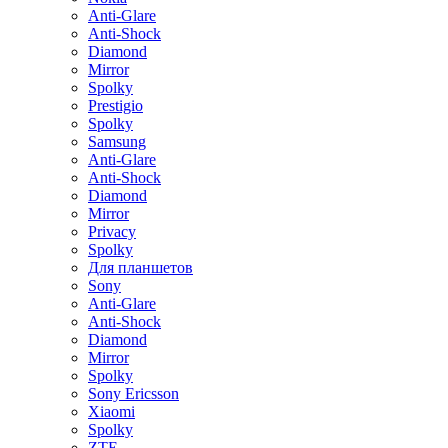
Anti-Glare
Anti-Shock
Diamond
Mirror
Spolky
Prestigio
Spolky
Samsung
Anti-Glare
Anti-Shock
Diamond
Mirror
Privacy
Spolky
Для планшетов
Sony
Anti-Glare
Anti-Shock
Diamond
Mirror
Spolky
Sony Ericsson
Xiaomi
Spolky
ZTE