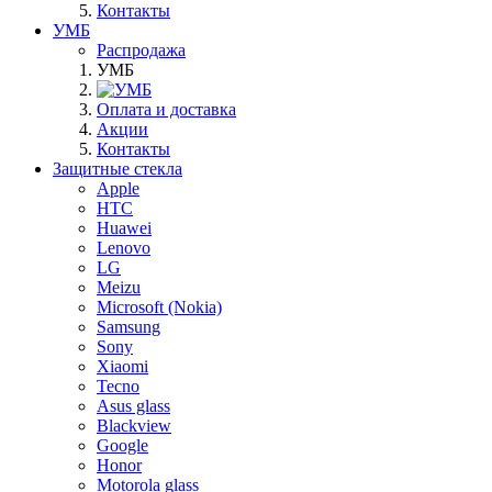
Контакты
УМБ
Распродажа
УМБ
Оплата и доставка
Акции
Контакты
Защитные стекла
Apple
HTC
Huawei
Lenovo
LG
Meizu
Microsoft (Nokia)
Samsung
Sony
Xiaomi
Tecno
Asus glass
Blackview
Google
Honor
Motorola glass