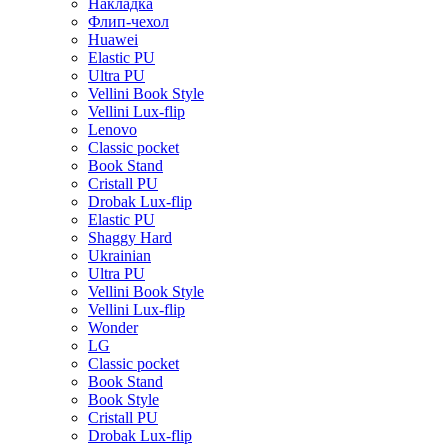
Накладка
Флип-чехол
Huawei
Elastic PU
Ultra PU
Vellini Book Style
Vellini Lux-flip
Lenovo
Classic pocket
Book Stand
Cristall PU
Drobak Lux-flip
Elastic PU
Shaggy Hard
Ukrainian
Ultra PU
Vellini Book Style
Vellini Lux-flip
Wonder
LG
Classic pocket
Book Stand
Book Style
Cristall PU
Drobak Lux-flip