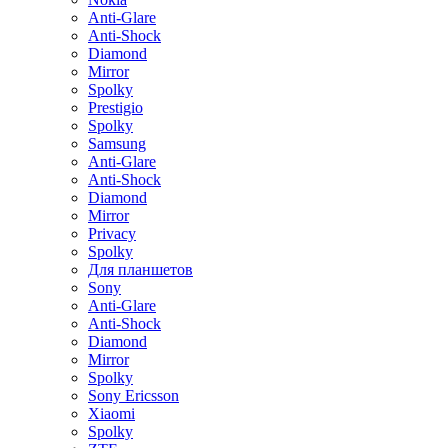
Anti-Glare
Anti-Shock
Diamond
Mirror
Spolky
Prestigio
Spolky
Samsung
Anti-Glare
Anti-Shock
Diamond
Mirror
Privacy
Spolky
Для планшетов
Sony
Anti-Glare
Anti-Shock
Diamond
Mirror
Spolky
Sony Ericsson
Xiaomi
Spolky