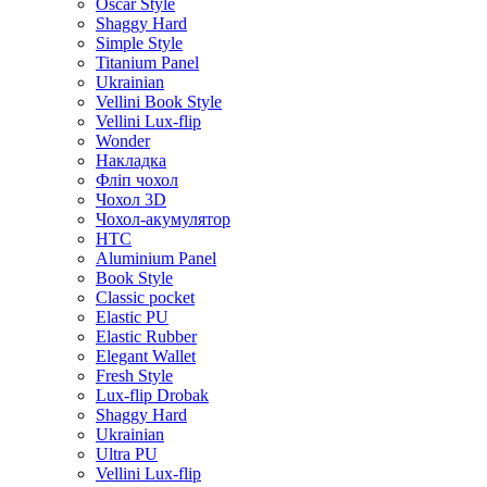
Oscar Style
Shaggy Hard
Simple Style
Titanium Panel
Ukrainian
Vellini Book Style
Vellini Lux-flip
Wonder
Накладка
Фліп чохол
Чохол 3D
Чохол-акумулятор
HTC
Aluminium Panel
Book Style
Classic pocket
Elastic PU
Elastic Rubber
Elegant Wallet
Fresh Style
Lux-flip Drobak
Shaggy Hard
Ukrainian
Ultra PU
Vellini Lux-flip