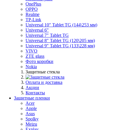
OnePlus
OPPO
Realme
TP-Link
Universal 10" Tablet TG (144\253 мм)
Universal 6"
Universal 7" Tablet TG
Universal 8" Tablet TG (120\205 мм)
Universal 9" Tablet TG (133\228 мм)
VIVO
ZTE glass
Фото коробки
Nokia
Защитные стекла
Оплата и доставка
Акции
Контакты
Защитные пленки
Acer
Apple
Asus
Spolky
Meizu
Explay