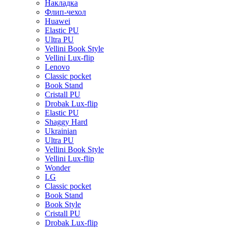
Накладка
Флип-чехол
Huawei
Elastic PU
Ultra PU
Vellini Book Style
Vellini Lux-flip
Lenovo
Classic pocket
Book Stand
Cristall PU
Drobak Lux-flip
Elastic PU
Shaggy Hard
Ukrainian
Ultra PU
Vellini Book Style
Vellini Lux-flip
Wonder
LG
Classic pocket
Book Stand
Book Style
Cristall PU
Drobak Lux-flip