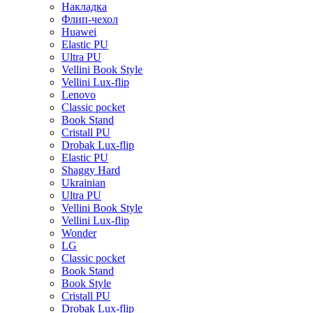
Накладка
Флип-чехол
Huawei
Elastic PU
Ultra PU
Vellini Book Style
Vellini Lux-flip
Lenovo
Classic pocket
Book Stand
Cristall PU
Drobak Lux-flip
Elastic PU
Shaggy Hard
Ukrainian
Ultra PU
Vellini Book Style
Vellini Lux-flip
Wonder
LG
Classic pocket
Book Stand
Book Style
Cristall PU
Drobak Lux-flip