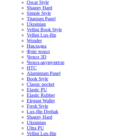
Oscar Style
Shaggy Hard
Simple Style
Titanium Panel
Ukrainian
Vellini Book Style
Vellini Lux-flip
Wonder
Накладка
Фліп чохол
Чохол 3D
Чохол-акумулятор
HTC
Aluminium Panel
Book Style
Classic pocket
Elastic PU
Elastic Rubber
Elegant Wallet
Fresh Style
Lux-flip Drobak
Shaggy Hard
Ukrainian
Ultra PU
Vellini Lux-flip