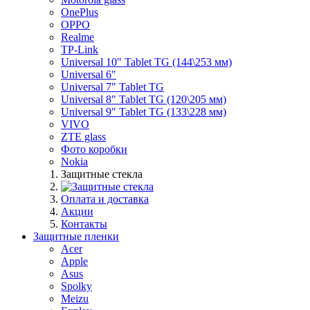
OnePlus
OPPO
Realme
TP-Link
Universal 10" Tablet TG (144\253 мм)
Universal 6"
Universal 7" Tablet TG
Universal 8" Tablet TG (120\205 мм)
Universal 9" Tablet TG (133\228 мм)
VIVO
ZTE glass
Фото коробки
Nokia
Защитные стекла
Оплата и доставка
Акции
Контакты
Защитные пленки
Acer
Apple
Asus
Spolky
Meizu