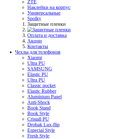
ZTE
Наклейки на корпус
Универсальные
Spolky
Защитные пленки
Оплата и доставка
Акции
Контакты
Чехлы для телефонов
Xiaomi
Ultra PU
SAMSUNG
Elastic PU
Ultra PU
Classic pocket
Elastic Rubber
Aluminium Panel
Anti-Shock
Book Stand
Book Style
Cristall PU
Drobak Lux-flip
Especial Style
Fresh Style