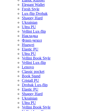
Elastic Rubber
Elegant Wallet
Fresh Style
Lux-flip Drobak
Shaggy Hard
Ukrainian
Ultra PU
Vellini Lux-flip
Накладка
Флип-чехол
Huawei
Elastic PU
Ultra PU
Vellini Book Style
Vellini Lux-flip
Lenovo
Classic pocket
Book Stand
Cristall PU
Drobak Lux-flip
Elastic PU
Shaggy Hard
Ukrainian
Ultra PU
Vellini Book Style