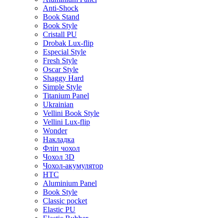
Anti-Shock
Book Stand
Book Style
Cristall PU
Drobak Lux-flip
Especial Style
Fresh Style
Oscar Style
Shaggy Hard
Simple Style
Titanium Panel
Ukrainian
Vellini Book Style
Vellini Lux-flip
Wonder
Накладка
Фліп чохол
Чохол 3D
Чохол-акумулятор
HTC
Aluminium Panel
Book Style
Classic pocket
Elastic PU