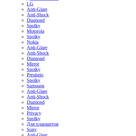
LG
Anti-Glare
Anti-Shock
Diamond
Spolky
Motorola
Spolky
Nokia
Anti-Glare
Anti-Shock
Diamond
Mirror
Spolky
Prestigio
Spolky
Samsung
Anti-Glare
Anti-Shock
Diamond
Mirror
Privacy
Spolky
Для планшетов
Sony
Anti-Glare