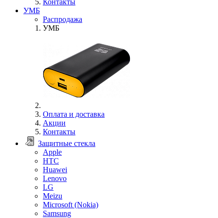
Контакты
УМБ
Распродажа
УМБ
Оплата и доставка
Акции
Контакты
Защитные стекла
Apple
HTC
Huawei
Lenovo
LG
Meizu
Microsoft (Nokia)
Samsung