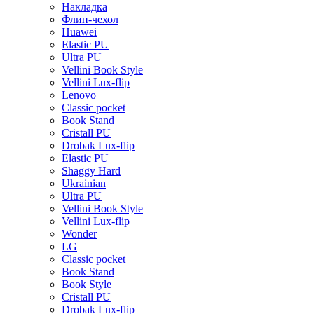
Накладка
Флип-чехол
Huawei
Elastic PU
Ultra PU
Vellini Book Style
Vellini Lux-flip
Lenovo
Classic pocket
Book Stand
Cristall PU
Drobak Lux-flip
Elastic PU
Shaggy Hard
Ukrainian
Ultra PU
Vellini Book Style
Vellini Lux-flip
Wonder
LG
Classic pocket
Book Stand
Book Style
Cristall PU
Drobak Lux-flip