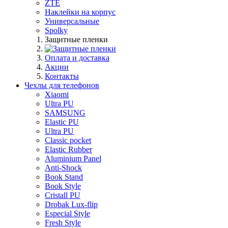
ZTE
Наклейки на корпус
Универсальные
Spolky
Защитные пленки
Оплата и доставка
Акции
Контакты
Чехлы для телефонов
Xiaomi
Ultra PU
SAMSUNG
Elastic PU
Ultra PU
Classic pocket
Elastic Rubber
Aluminium Panel
Anti-Shock
Book Stand
Book Style
Cristall PU
Drobak Lux-flip
Especial Style
Fresh Style