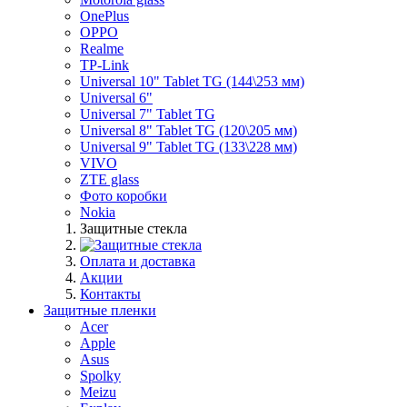
OnePlus
OPPO
Realme
TP-Link
Universal 10" Tablet TG (144\253 мм)
Universal 6"
Universal 7" Tablet TG
Universal 8" Tablet TG (120\205 мм)
Universal 9" Tablet TG (133\228 мм)
VIVO
ZTE glass
Фото коробки
Nokia
Защитные стекла
Оплата и доставка
Акции
Контакты
Защитные пленки
Acer
Apple
Asus
Spolky
Meizu