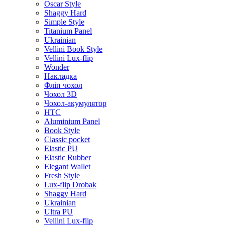
Oscar Style
Shaggy Hard
Simple Style
Titanium Panel
Ukrainian
Vellini Book Style
Vellini Lux-flip
Wonder
Накладка
Фліп чохол
Чохол 3D
Чохол-акумулятор
HTC
Aluminium Panel
Book Style
Classic pocket
Elastic PU
Elastic Rubber
Elegant Wallet
Fresh Style
Lux-flip Drobak
Shaggy Hard
Ukrainian
Ultra PU
Vellini Lux-flip