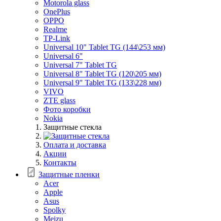
Motorola glass
OnePlus
OPPO
Realme
TP-Link
Universal 10" Tablet TG (144\253 мм)
Universal 6"
Universal 7" Tablet TG
Universal 8" Tablet TG (120\205 мм)
Universal 9" Tablet TG (133\228 мм)
VIVO
ZTE glass
Фото коробки
Nokia
Защитные стекла
Оплата и доставка
Акции
Контакты
Защитные пленки
Acer
Apple
Asus
Spolky
Meizu