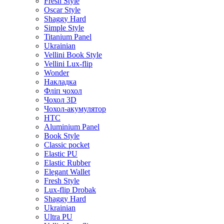
Fresh Style
Oscar Style
Shaggy Hard
Simple Style
Titanium Panel
Ukrainian
Vellini Book Style
Vellini Lux-flip
Wonder
Накладка
Фліп чохол
Чохол 3D
Чохол-акумулятор
HTC
Aluminium Panel
Book Style
Classic pocket
Elastic PU
Elastic Rubber
Elegant Wallet
Fresh Style
Lux-flip Drobak
Shaggy Hard
Ukrainian
Ultra PU