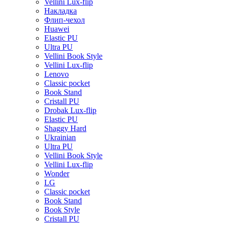
Vellini Lux-flip
Накладка
Флип-чехол
Huawei
Elastic PU
Ultra PU
Vellini Book Style
Vellini Lux-flip
Lenovo
Classic pocket
Book Stand
Cristall PU
Drobak Lux-flip
Elastic PU
Shaggy Hard
Ukrainian
Ultra PU
Vellini Book Style
Vellini Lux-flip
Wonder
LG
Classic pocket
Book Stand
Book Style
Cristall PU