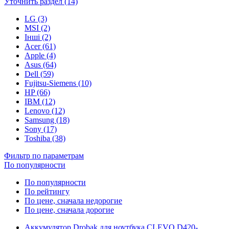
Уточнить раздел (14)
LG (3)
MSI (2)
Інші (2)
Acer (61)
Apple (4)
Asus (64)
Dell (59)
Fujitsu-Siemens (10)
HP (66)
IBM (12)
Lenovo (12)
Samsung (18)
Sony (17)
Toshiba (38)
Фильтр по параметрам
По популярности
По популярности
По рейтингу
По цене, сначала недорогие
По цене, сначала дорогие
Аккумулятор Drobak для ноутбука CLEVO D420-