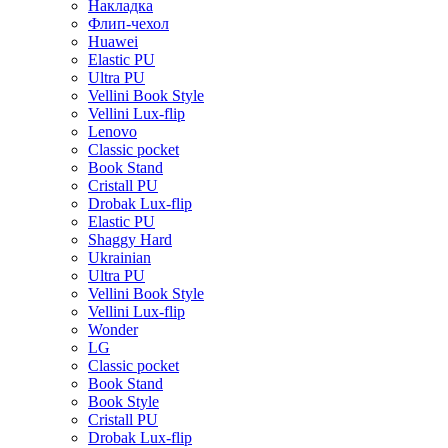
Накладка
Флип-чехол
Huawei
Elastic PU
Ultra PU
Vellini Book Style
Vellini Lux-flip
Lenovo
Classic pocket
Book Stand
Cristall PU
Drobak Lux-flip
Elastic PU
Shaggy Hard
Ukrainian
Ultra PU
Vellini Book Style
Vellini Lux-flip
Wonder
LG
Classic pocket
Book Stand
Book Style
Cristall PU
Drobak Lux-flip