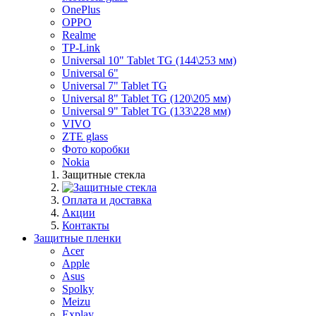
OnePlus
OPPO
Realme
TP-Link
Universal 10" Tablet TG (144\253 мм)
Universal 6"
Universal 7" Tablet TG
Universal 8" Tablet TG (120\205 мм)
Universal 9" Tablet TG (133\228 мм)
VIVO
ZTE glass
Фото коробки
Nokia
Защитные стекла
Оплата и доставка
Акции
Контакты
Защитные пленки
Acer
Apple
Asus
Spolky
Meizu
Explay