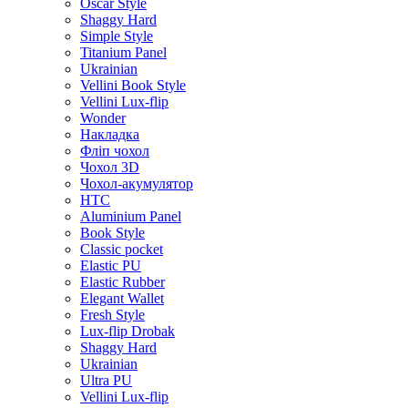
Oscar Style
Shaggy Hard
Simple Style
Titanium Panel
Ukrainian
Vellini Book Style
Vellini Lux-flip
Wonder
Накладка
Фліп чохол
Чохол 3D
Чохол-акумулятор
HTC
Aluminium Panel
Book Style
Classic pocket
Elastic PU
Elastic Rubber
Elegant Wallet
Fresh Style
Lux-flip Drobak
Shaggy Hard
Ukrainian
Ultra PU
Vellini Lux-flip