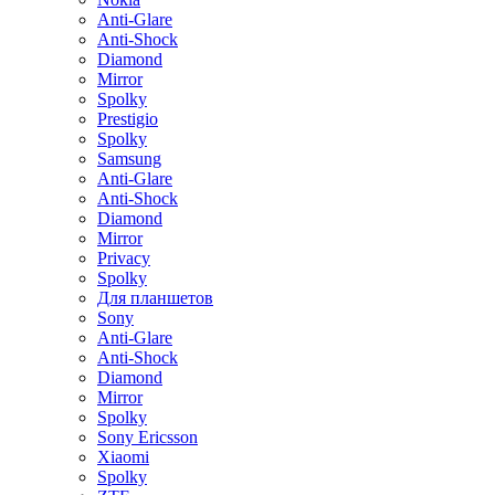
Anti-Glare
Anti-Shock
Diamond
Mirror
Spolky
Prestigio
Spolky
Samsung
Anti-Glare
Anti-Shock
Diamond
Mirror
Privacy
Spolky
Для планшетов
Sony
Anti-Glare
Anti-Shock
Diamond
Mirror
Spolky
Sony Ericsson
Xiaomi
Spolky