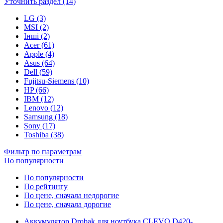
Уточнить раздел (14)
LG (3)
MSI (2)
Інші (2)
Acer (61)
Apple (4)
Asus (64)
Dell (59)
Fujitsu-Siemens (10)
HP (66)
IBM (12)
Lenovo (12)
Samsung (18)
Sony (17)
Toshiba (38)
Фильтр по параметрам
По популярности
По популярности
По рейтингу
По цене, сначала недорогие
По цене, сначала дорогие
Аккумулятор Drobak для ноутбука CLEVO D420-