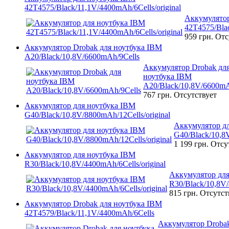
42T4575/Black/11,1V/4400mAh/6Cells/original
Аккумулятор
42T4575/Blac
959 грн.
Отс
Аккумулятор Drobak для ноутбука IBM
A20/Black/10,8V/6600mAh/9Cells
Аккумулятор Drobak дл
ноутбука IBM
A20/Black/10,8V/6600mA
767 грн.
Отсутствует
Аккумулятор для ноутбука IBM
G40/Black/10,8V/8800mAh/12Cells/original
Аккумулятор д
G40/Black/10,8V
1 199 грн.
Отсу
Аккумулятор для ноутбука IBM
R30/Black/10,8V/4400mAh/6Cells/original
Аккумулятор для
R30/Black/10,8V/
815 грн.
Отсутст
Аккумулятор Drobak для ноутбука IBM
42T4579/Black/11,1V/4400mAh/6Cells
Аккумулятор Drobak