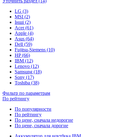
Уточнить раздел (14)
LG (3)
MSI (2)
Інші (2)
Acer (61)
Apple (4)
Asus (64)
Dell (59)
Fujitsu-Siemens (10)
HP (66)
IBM (12)
Lenovo (12)
Samsung (18)
Sony (17)
Toshiba (38)
Фильтр по параметрам
По рейтингу
По популярности
По рейтингу
По цене, сначала недорогие
По цене, сначала дорогие
Аккумулятор для ноутбука IBM