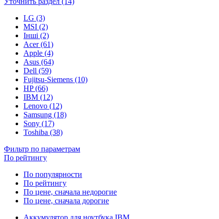
Уточнить раздел (14)
LG (3)
MSI (2)
Інші (2)
Acer (61)
Apple (4)
Asus (64)
Dell (59)
Fujitsu-Siemens (10)
HP (66)
IBM (12)
Lenovo (12)
Samsung (18)
Sony (17)
Toshiba (38)
Фильтр по параметрам
По рейтингу
По популярности
По рейтингу
По цене, сначала недорогие
По цене, сначала дорогие
Аккумулятор для ноутбука IBM