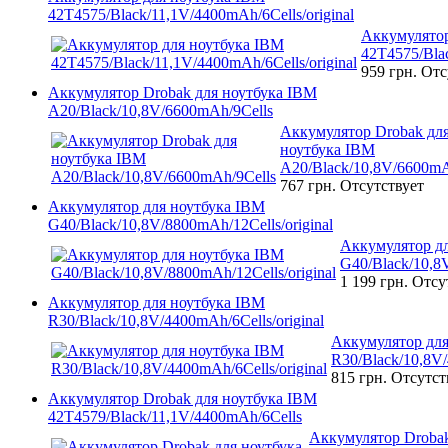
42T4575/Black/11,1V/4400mAh/6Cells/original
Аккумулятор
42T4575/Blac
959 грн.
Отс
Аккумулятор Drobak для ноутбука IBM
A20/Black/10,8V/6600mAh/9Cells
Аккумулятор Drobak дл
ноутбука IBM
A20/Black/10,8V/6600mA
767 грн.
Отсутствует
Аккумулятор для ноутбука IBM
G40/Black/10,8V/8800mAh/12Cells/original
Аккумулятор д
G40/Black/10,8V
1 199 грн.
Отсу
Аккумулятор для ноутбука IBM
R30/Black/10,8V/4400mAh/6Cells/original
Аккумулятор для
R30/Black/10,8V/
815 грн.
Отсутст
Аккумулятор Drobak для ноутбука IBM
42T4579/Black/11,1V/4400mAh/6Cells
Аккумулятор Drobak