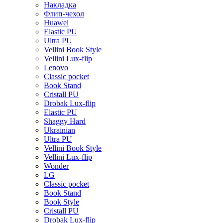
Накладка
Флип-чехол
Huawei
Elastic PU
Ultra PU
Vellini Book Style
Vellini Lux-flip
Lenovo
Classic pocket
Book Stand
Cristall PU
Drobak Lux-flip
Elastic PU
Shaggy Hard
Ukrainian
Ultra PU
Vellini Book Style
Vellini Lux-flip
Wonder
LG
Classic pocket
Book Stand
Book Style
Cristall PU
Drobak Lux-flip