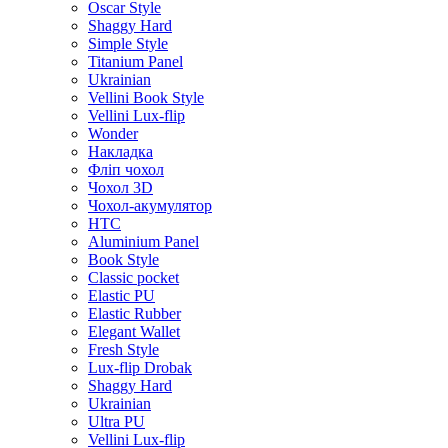
Oscar Style
Shaggy Hard
Simple Style
Titanium Panel
Ukrainian
Vellini Book Style
Vellini Lux-flip
Wonder
Накладка
Фліп чохол
Чохол 3D
Чохол-акумулятор
HTC
Aluminium Panel
Book Style
Classic pocket
Elastic PU
Elastic Rubber
Elegant Wallet
Fresh Style
Lux-flip Drobak
Shaggy Hard
Ukrainian
Ultra PU
Vellini Lux-flip