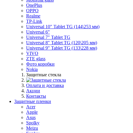
OnePlus
OPPO
Realme
TP-Link
Universal 10" Tablet TG (144\253 мм)
Universal 6"
Universal 7" Tablet TG
Universal 8" Tablet TG (120\205 мм)
Universal 9" Tablet TG (133\228 мм)
VIVO
ZTE glass
Фото коробки
Nokia
Защитные стекла
Оплата и доставка
Акции
Контакты
Защитные пленки
Acer
Apple
Asus
Spolky
Meizu