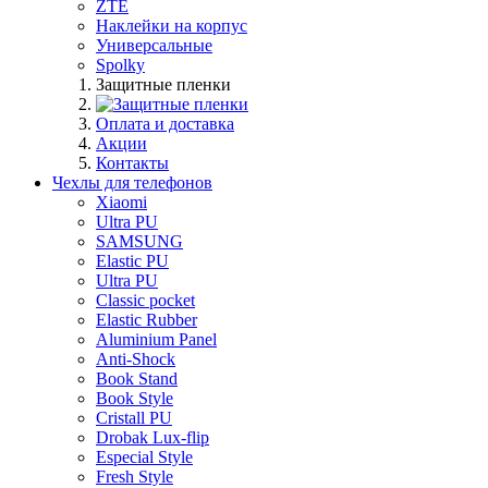
ZTE
Наклейки на корпус
Универсальные
Spolky
Защитные пленки
Оплата и доставка
Акции
Контакты
Чехлы для телефонов
Xiaomi
Ultra PU
SAMSUNG
Elastic PU
Ultra PU
Classic pocket
Elastic Rubber
Aluminium Panel
Anti-Shock
Book Stand
Book Style
Cristall PU
Drobak Lux-flip
Especial Style
Fresh Style