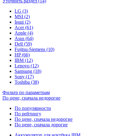
Уточнить раздел (14)
LG (3)
MSI (2)
Інші (2)
Acer (61)
Apple (4)
Asus (64)
Dell (59)
Fujitsu-Siemens (10)
HP (66)
IBM (12)
Lenovo (12)
Samsung (18)
Sony (17)
Toshiba (38)
Фильтр по параметрам
По цене, сначала недорогие
По популярности
По рейтингу
По цене, сначала недорогие
По цене, сначала дорогие
Аккумулятор для ноутбука IBM