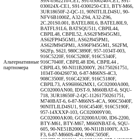
S9N-0362210-CE1, S91-0300240-CE1, S91-
030024X-CE1, S91-0300250-CE1, BTY-M66,
3UR18650F-2-QC-11, 90NITLILD4SU, 90-
NFV6B1000Z, A32-Z94, A32-Z96,
2C.201S0.001, BATEL80L6, BATEL80L9,
BATFL91L6, BATSQU511, CBPIL44,
CBPIL48, CBPIL52, AS62FM945GM1,
AS62FP945GM1, AS62J945PM1,
AS62JM945PM1, AS96F945GM1, S62FM,
S62Fp, S62J, 980C3890F, 957-1034T-003,
916C5220F, 916C5280F, 916C5340F,
Альтернативные
916C7040F, CBPIL48 ID6, CBPIL44 ,
партномера
CBPIL43, 90-NI11B2000Y, 261750261751,
1034T-004260730, 6-87-M66NS-4C3,
908C3500F, 916C4230F, 916C5180F,
CBPIL73, AS96H662MX1, GC02000A000,
GC02000AN00, IDST-9, M660BAT-6, SQU-
718, 3UR18650F-2-QC-11261750261751,
M740BAT-6, 6-87-M66NS-4CA, 906C5040F,
90NITLILD4SU1, 916C4540F, 916C5190F,
957-14XXXP-103, GC020009Y00,
GC02000AK00, GC02000AU00, ID6-2200,
BTY-M61, BTY-M67, M660NBAT-6, SQU-
605, 90-NE51B2000, 90-NI11B1000Y, A33-
F3, 6-87-M660S-4P4, 906C5050F,