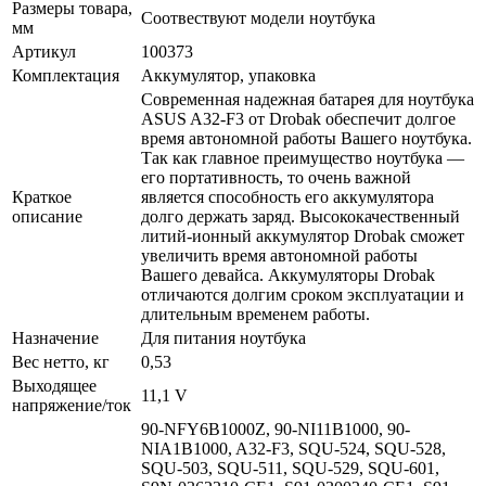
Размеры товара,
Соотвествуют модели ноутбука
мм
Артикул
100373
Комплектация
Аккумулятор, упаковка
Современная надежная батарея для ноутбука
ASUS A32-F3 от Drobak обеспечит долгое
время автономной работы Вашего ноутбука.
Так как главное преимущество ноутбука —
его портативность, то очень важной
Краткое
является способность его аккумулятора
описание
долго держать заряд. Высококачественный
литий-ионный аккумулятор Drobak сможет
увеличить время автономной работы
Вашего девайса. Аккумуляторы Drobak
отличаются долгим сроком эксплуатации и
длительным временем работы.
Назначение
Для питания ноутбука
Вес нетто, кг
0,53
Выходящее
11,1 V
напряжение/ток
90-NFY6B1000Z, 90-NI11B1000, 90-
NIA1B1000, A32-F3, SQU-524, SQU-528,
SQU-503, SQU-511, SQU-529, SQU-601,