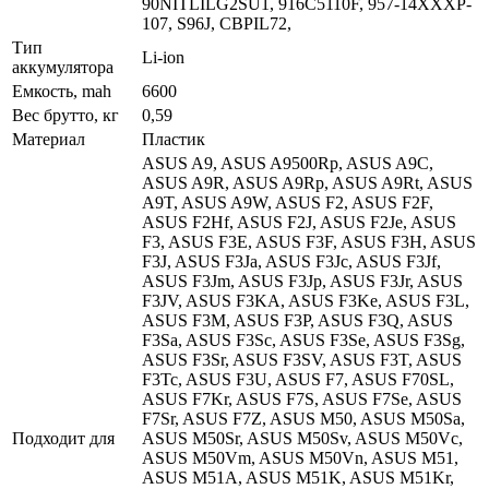
90NITLILG2SU1, 916C5110F, 957-14XXXP-
107, S96J, CBPIL72,
Тип
Li-ion
аккумулятора
Емкость, mah
6600
Вес брутто, кг
0,59
Материал
Пластик
ASUS A9, ASUS A9500Rp, ASUS A9C,
ASUS A9R, ASUS A9Rp, ASUS A9Rt, ASUS
A9T, ASUS A9W, ASUS F2, ASUS F2F,
ASUS F2Hf, ASUS F2J, ASUS F2Je, ASUS
F3, ASUS F3E, ASUS F3F, ASUS F3H, ASUS
F3J, ASUS F3Ja, ASUS F3Jc, ASUS F3Jf,
ASUS F3Jm, ASUS F3Jp, ASUS F3Jr, ASUS
F3JV, ASUS F3KA, ASUS F3Ke, ASUS F3L,
ASUS F3M, ASUS F3P, ASUS F3Q, ASUS
F3Sa, ASUS F3Sc, ASUS F3Se, ASUS F3Sg,
ASUS F3Sr, ASUS F3SV, ASUS F3T, ASUS
F3Tc, ASUS F3U, ASUS F7, ASUS F70SL,
ASUS F7Kr, ASUS F7S, ASUS F7Se, ASUS
F7Sr, ASUS F7Z, ASUS M50, ASUS M50Sa,
Подходит для
ASUS M50Sr, ASUS M50Sv, ASUS M50Vc,
ASUS M50Vm, ASUS M50Vn, ASUS M51,
ASUS M51A, ASUS M51K, ASUS M51Kr,