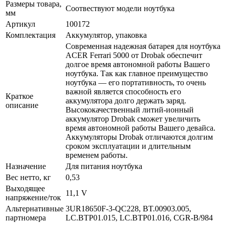
Размеры товара,
Соотвествуют модели ноутбука
мм
Артикул
100172
Комплектация
Аккумулятор, упаковка
Современная надежная батарея для ноутбука
ACER Ferrari 5000 от Drobak обеспечит
долгое время автономной работы Вашего
ноутбука. Так как главное преимущество
ноутбука — его портативность, то очень
важной является способность его
Краткое
аккумулятора долго держать заряд.
описание
Высококачественный литий-ионный
аккумулятор Drobak сможет увеличить
время автономной работы Вашего девайса.
Аккумуляторы Drobak отличаются долгим
сроком эксплуатации и длительным
временем работы.
Назначение
Для питания ноутбука
Вес нетто, кг
0,53
Выходящее
11,1 V
напряжение/ток
Альтернативные
3UR18650F-3-QC228, BT.00903.005,
партномера
LC.BTP01.015, LC.BTP01.016, CGR-B/984