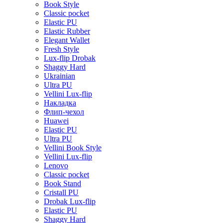
Book Style
Classic pocket
Elastic PU
Elastic Rubber
Elegant Wallet
Fresh Style
Lux-flip Drobak
Shaggy Hard
Ukrainian
Ultra PU
Vellini Lux-flip
Накладка
Флип-чехол
Huawei
Elastic PU
Ultra PU
Vellini Book Style
Vellini Lux-flip
Lenovo
Classic pocket
Book Stand
Cristall PU
Drobak Lux-flip
Elastic PU
Shaggy Hard