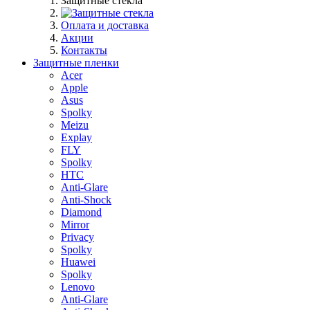
Защитные стекла
Оплата и доставка
Акции
Контакты
Защитные пленки
Acer
Apple
Asus
Spolky
Meizu
Explay
FLY
Spolky
HTC
Anti-Glare
Anti-Shock
Diamond
Mirror
Privacy
Spolky
Huawei
Spolky
Lenovo
Anti-Glare