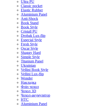
Ultra PU
Classic pocket
Elastic Rubber
Aluminium Panel
Anti-Shock
Book Stand
Book Style
Cristall PU
Drobak Lux-flip
Especial Style
Fresh Style
Oscar Style
Shaggy Hard
Simple Style
Titanium Panel
Ukrainian
Vellini Book Style
Vellini Lux-flip
Wonder
Накладка
Фліп чохол
Чохол 3D
Чохол-акумулятор
HTC
Aluminium Panel