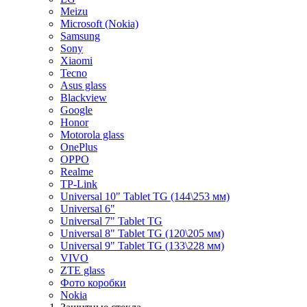
Meizu
Microsoft (Nokia)
Samsung
Sony
Xiaomi
Tecno
Asus glass
Blackview
Google
Honor
Motorola glass
OnePlus
OPPO
Realme
TP-Link
Universal 10" Tablet TG (144\253 мм)
Universal 6"
Universal 7" Tablet TG
Universal 8" Tablet TG (120\205 мм)
Universal 9" Tablet TG (133\228 мм)
VIVO
ZTE glass
Фото коробки
Nokia