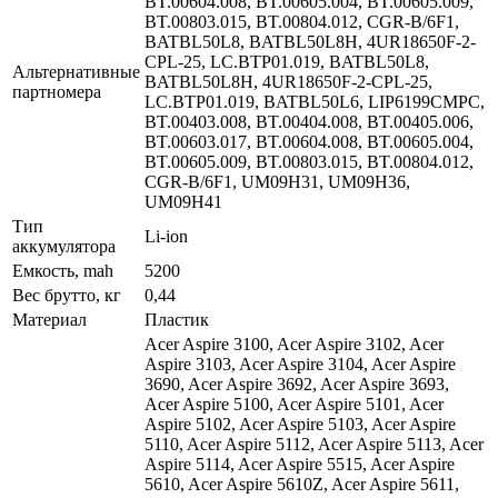
BT.00604.008, BT.00605.004, BT.00605.009,
BT.00803.015, BT.00804.012, CGR-B/6F1,
BATBL50L8, BATBL50L8H, 4UR18650F-2-
CPL-25, LC.BTP01.019, BATBL50L8,
Альтернативные
BATBL50L8H, 4UR18650F-2-CPL-25,
партномера
LC.BTP01.019, BATBL50L6, LIP6199CMPC,
BT.00403.008, BT.00404.008, BT.00405.006,
BT.00603.017, BT.00604.008, BT.00605.004,
BT.00605.009, BT.00803.015, BT.00804.012,
CGR-B/6F1, UM09H31, UM09H36,
UM09H41
Тип
Li-ion
аккумулятора
Емкость, mah
5200
Вес брутто, кг
0,44
Материал
Пластик
Acer Aspire 3100, Acer Aspire 3102, Acer
Aspire 3103, Acer Aspire 3104, Acer Aspire
3690, Acer Aspire 3692, Acer Aspire 3693,
Acer Aspire 5100, Acer Aspire 5101, Acer
Aspire 5102, Acer Aspire 5103, Acer Aspire
5110, Acer Aspire 5112, Acer Aspire 5113, Acer
Aspire 5114, Acer Aspire 5515, Acer Aspire
5610, Acer Aspire 5610Z, Acer Aspire 5611,