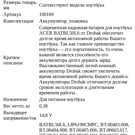
Размеры товара,
Соотвествуют модели ноутбука
мм
Артикул
100169
Комплектация
Аккумулятор, упаковка
Современная надежная батарея для ноутбука
ACER BATBL50L6 от Drobak обеспечит
долгое время автономной работы Вашего
ноутбука. Так как главное преимущество
ноутбука — его портативность, то очень
важной является способность его
Краткое
аккумулятора долго держать заряд.
описание
Высококачественный литий-ионный
аккумулятор Drobak сможет увеличить
время автономной работы Вашего девайса.
Аккумуляторы Drobak отличаются долгим
сроком эксплуатации и длительным
временем работы.
Назначение
Для питания ноутбука
Вес нетто, кг
0,38
Выходящее
14,8 V
напряжение/ток
BATBL50L6, LIP6199CMPC, BT.00403.008,
BT.00404.008, BT.00405.006, BT.00603.017,