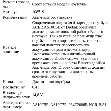
Размеры товара,
Соотвествуют модели ноутбука
мм
Артикул
108519
Комплектация
Аккумулятор, упаковка
Современная надежная батарея для ноутбука
ACER AS10C5E от Drobak обеспечит
долгое время автономной работы Вашего
ноутбука. Так как главное преимущество
ноутбука — его портативность, то очень
важной является способность его
Краткое
аккумулятора долго держать заряд.
описание
Высококачественный литий-ионный
аккумулятор Drobak сможет увеличить
время автономной работы Вашего девайса.
Аккумуляторы Drobak отличаются долгим
сроком эксплуатации и длительным
временем работы.
Назначение
Для питания ноутбука
Вес нетто, кг
0,41
Выходящее
14,8 V
напряжение/ток
Альтернативные
AS10C5E, AS10C7E, 934T2086F, NCR-B/811
партномера