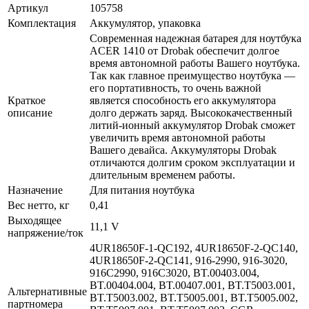
Артикул
105758
Комплектация
Аккумулятор, упаковка
Современная надежная батарея для ноутбука
ACER 1410 от Drobak обеспечит долгое
время автономной работы Вашего ноутбука.
Так как главное преимущество ноутбука —
его портативность, то очень важной
Краткое
является способность его аккумулятора
описание
долго держать заряд. Высококачественный
литий-ионный аккумулятор Drobak сможет
увеличить время автономной работы
Вашего девайса. Аккумуляторы Drobak
отличаются долгим сроком эксплуатации и
длительным временем работы.
Назначение
Для питания ноутбука
Вес нетто, кг
0,41
Выходящее
11,1 V
напряжение/ток
4UR18650F-1-QC192, 4UR18650F-2-QC140,
4UR18650F-2-QC141, 916-2990, 916-3020,
916C2990, 916C3020, BT.00403.004,
BT.00404.004, BT.00407.001, BT.T5003.001,
Альтернативные
BT.T5003.002, BT.T5005.001, BT.T5005.002,
партномера