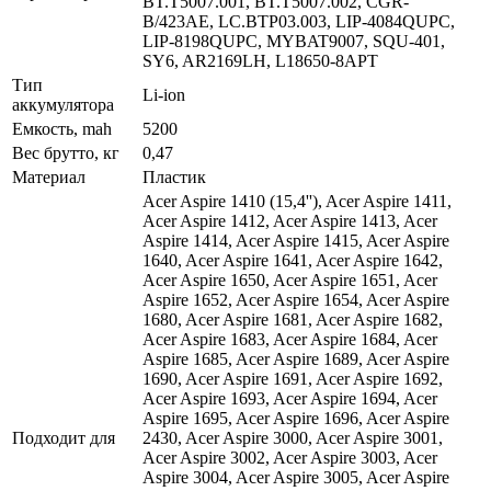
BT.T5007.001, BT.T5007.002, CGR-
B/423AE, LC.BTP03.003, LIP-4084QUPC,
LIP-8198QUPC, MYBAT9007, SQU-401,
SY6, AR2169LH, L18650-8APT
Тип
Li-ion
аккумулятора
Емкость, mah
5200
Вес брутто, кг
0,47
Материал
Пластик
Acer Aspire 1410 (15,4''), Acer Aspire 1411,
Acer Aspire 1412, Acer Aspire 1413, Acer
Aspire 1414, Acer Aspire 1415, Acer Aspire
1640, Acer Aspire 1641, Acer Aspire 1642,
Acer Aspire 1650, Acer Aspire 1651, Acer
Aspire 1652, Acer Aspire 1654, Acer Aspire
1680, Acer Aspire 1681, Acer Aspire 1682,
Acer Aspire 1683, Acer Aspire 1684, Acer
Aspire 1685, Acer Aspire 1689, Acer Aspire
1690, Acer Aspire 1691, Acer Aspire 1692,
Acer Aspire 1693, Acer Aspire 1694, Acer
Aspire 1695, Acer Aspire 1696, Acer Aspire
Подходит для
2430, Acer Aspire 3000, Acer Aspire 3001,
Acer Aspire 3002, Acer Aspire 3003, Acer
Aspire 3004, Acer Aspire 3005, Acer Aspire