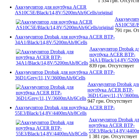
1 534 грн.
Отсутст
Аккумулятор для ноутбука ACER
AS10C5E/Black/14,8V/5200mAh/6Cells/original
Аккумулят
AS10C5E/Bl
791 грн.
От
Аккумулятор Drobak для ноутбука ACER BTP-
34A1/Black/14,8V/5200mAh/8Cells
Аккумулятор Drobak д
ноутбука ACER BTP-
34A1/Black/14,8V/5200
839 грн.
Отсутствует
Аккумулятор Drobak для ноутбука ACER BTP-
36D1/Grey/11,1V/3600mAh/6Cells
Аккумулятор Drobak дл
ноутбука ACER BTP-
36D1/Grey/11,1V/3600m
947 грн.
Отсутствует
Аккумулятор Drobak для ноутбука ACER BTP-
55E3/Black/14,8V/4400mAh/8Cells
Аккумулятор Drobak д
ноутбука ACER BTP-
55E3/Black/14,8V/4400
1 381 грн.
Отсутствует