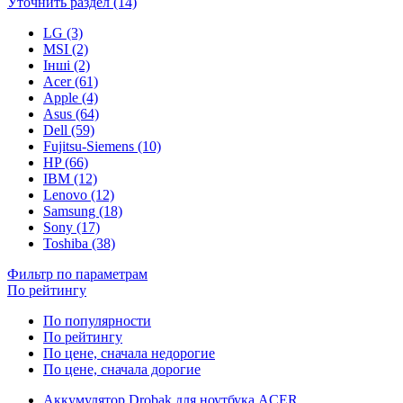
Уточнить раздел (14)
LG (3)
MSI (2)
Інші (2)
Acer (61)
Apple (4)
Asus (64)
Dell (59)
Fujitsu-Siemens (10)
HP (66)
IBM (12)
Lenovo (12)
Samsung (18)
Sony (17)
Toshiba (38)
Фильтр по параметрам
По рейтингу
По популярности
По рейтингу
По цене, сначала недорогие
По цене, сначала дорогие
Аккумулятор Drobak для ноутбука ACER