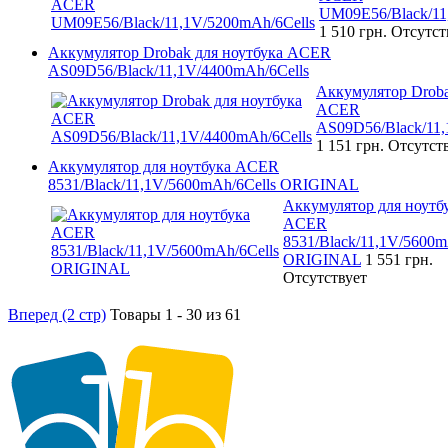
UM09E56/Black/11
1 510 грн.
Отсутст
Аккумулятор Drobak для ноутбука ACER
AS09D56/Black/11,1V/4400mAh/6Cells
Аккумулятор Droba
ACER
AS09D56/Black/11,
1 151 грн.
Отсутст
Аккумулятор для ноутбука ACER
8531/Black/11,1V/5600mAh/6Cells ORIGINAL
Аккумулятор для ноутб
ACER
8531/Black/11,1V/5600m
ORIGINAL
1 551 грн.
Отсутствует
Вперед (2 стр)
Товары 1 - 30 из 61