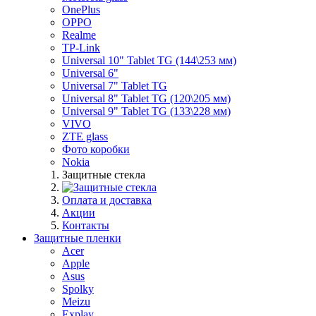
OnePlus
OPPO
Realme
TP-Link
Universal 10" Tablet TG (144\253 мм)
Universal 6"
Universal 7" Tablet TG
Universal 8" Tablet TG (120\205 мм)
Universal 9" Tablet TG (133\228 мм)
VIVO
ZTE glass
Фото коробки
Nokia
Защитные стекла
Оплата и доставка
Акции
Контакты
Защитные пленки
Acer
Apple
Asus
Spolky
Meizu
Explay