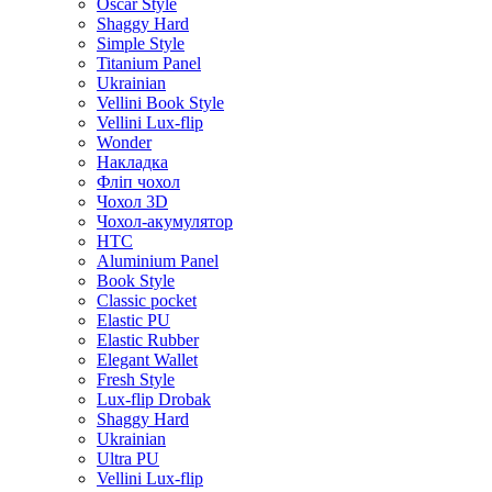
Oscar Style
Shaggy Hard
Simple Style
Titanium Panel
Ukrainian
Vellini Book Style
Vellini Lux-flip
Wonder
Накладка
Фліп чохол
Чохол 3D
Чохол-акумулятор
HTC
Aluminium Panel
Book Style
Classic pocket
Elastic PU
Elastic Rubber
Elegant Wallet
Fresh Style
Lux-flip Drobak
Shaggy Hard
Ukrainian
Ultra PU
Vellini Lux-flip