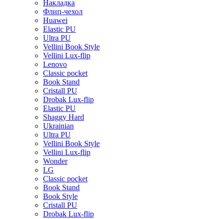
Накладка
Флип-чехол
Huawei
Elastic PU
Ultra PU
Vellini Book Style
Vellini Lux-flip
Lenovo
Classic pocket
Book Stand
Cristall PU
Drobak Lux-flip
Elastic PU
Shaggy Hard
Ukrainian
Ultra PU
Vellini Book Style
Vellini Lux-flip
Wonder
LG
Classic pocket
Book Stand
Book Style
Cristall PU
Drobak Lux-flip