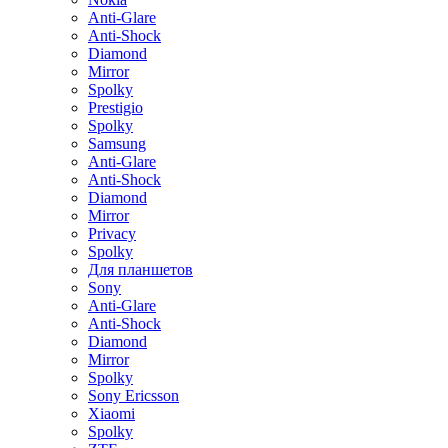
Anti-Glare
Anti-Shock
Diamond
Mirror
Spolky
Prestigio
Spolky
Samsung
Anti-Glare
Anti-Shock
Diamond
Mirror
Privacy
Spolky
Для планшетов
Sony
Anti-Glare
Anti-Shock
Diamond
Mirror
Spolky
Sony Ericsson
Xiaomi
Spolky