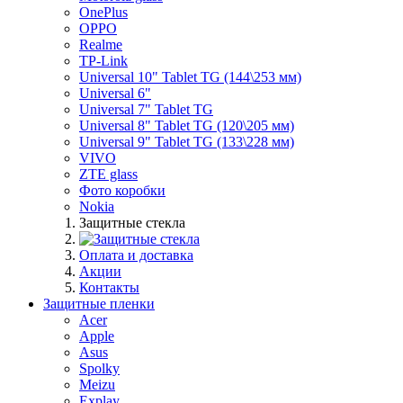
OnePlus
OPPO
Realme
TP-Link
Universal 10" Tablet TG (144\253 мм)
Universal 6"
Universal 7" Tablet TG
Universal 8" Tablet TG (120\205 мм)
Universal 9" Tablet TG (133\228 мм)
VIVO
ZTE glass
Фото коробки
Nokia
Защитные стекла
Оплата и доставка
Акции
Контакты
Защитные пленки
Acer
Apple
Asus
Spolky
Meizu
Explay