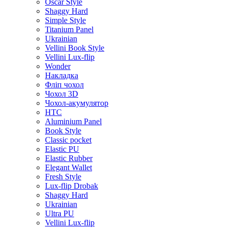
Oscar Style
Shaggy Hard
Simple Style
Titanium Panel
Ukrainian
Vellini Book Style
Vellini Lux-flip
Wonder
Накладка
Фліп чохол
Чохол 3D
Чохол-акумулятор
HTC
Aluminium Panel
Book Style
Classic pocket
Elastic PU
Elastic Rubber
Elegant Wallet
Fresh Style
Lux-flip Drobak
Shaggy Hard
Ukrainian
Ultra PU
Vellini Lux-flip