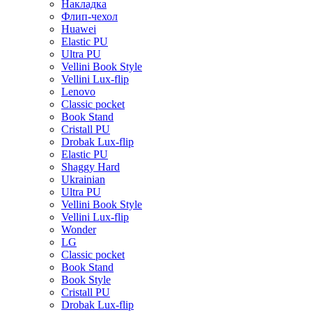
Накладка
Флип-чехол
Huawei
Elastic PU
Ultra PU
Vellini Book Style
Vellini Lux-flip
Lenovo
Classic pocket
Book Stand
Cristall PU
Drobak Lux-flip
Elastic PU
Shaggy Hard
Ukrainian
Ultra PU
Vellini Book Style
Vellini Lux-flip
Wonder
LG
Classic pocket
Book Stand
Book Style
Cristall PU
Drobak Lux-flip