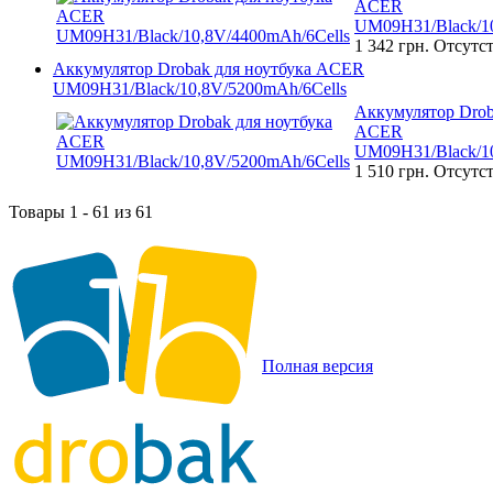
ACER
UM09H31/Black/10
1 342 грн.
Отсутст
Аккумулятор Drobak для ноутбука ACER
UM09H31/Black/10,8V/5200mAh/6Cells
Аккумулятор Drob
ACER
UM09H31/Black/10
1 510 грн.
Отсутст
Товары 1 - 61 из 61
Полная версия