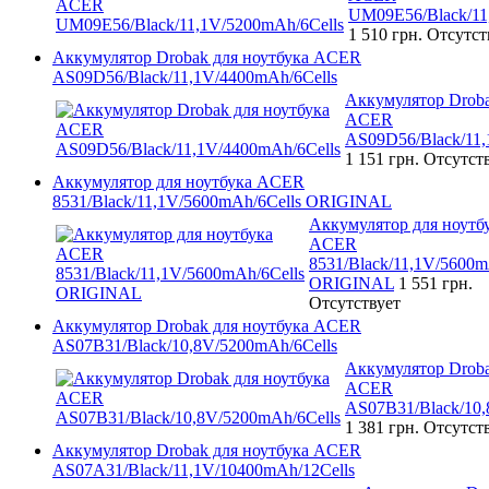
UM09E56/Black/11
1 510 грн.
Отсутст
Аккумулятор Drobak для ноутбука ACER
AS09D56/Black/11,1V/4400mAh/6Cells
Аккумулятор Droba
ACER
AS09D56/Black/11,
1 151 грн.
Отсутст
Аккумулятор для ноутбука ACER
8531/Black/11,1V/5600mAh/6Cells ORIGINAL
Аккумулятор для ноутб
ACER
8531/Black/11,1V/5600m
ORIGINAL
1 551 грн.
Отсутствует
Аккумулятор Drobak для ноутбука ACER
AS07B31/Black/10,8V/5200mAh/6Cells
Аккумулятор Droba
ACER
AS07B31/Black/10,
1 381 грн.
Отсутст
Аккумулятор Drobak для ноутбука ACER
AS07A31/Black/11,1V/10400mAh/12Cells