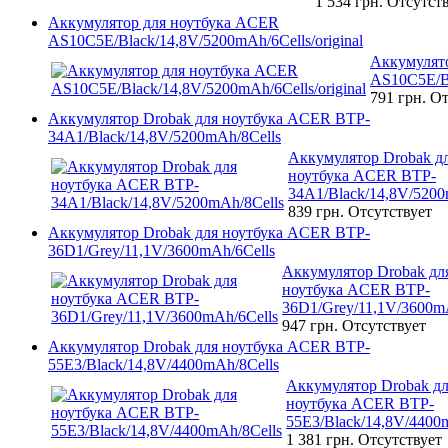
1 534 грн.
Отсутст
Аккумулятор для ноутбука ACER
AS10C5E/Black/14,8V/5200mAh/6Cells/original
Аккумулят
AS10C5E/Bl
791 грн.
От
Аккумулятор Drobak для ноутбука ACER BTP-
34A1/Black/14,8V/5200mAh/8Cells
Аккумулятор Drobak д
ноутбука ACER BTP-
34A1/Black/14,8V/5200
839 грн.
Отсутствует
Аккумулятор Drobak для ноутбука ACER BTP-
36D1/Grey/11,1V/3600mAh/6Cells
Аккумулятор Drobak дл
ноутбука ACER BTP-
36D1/Grey/11,1V/3600m
947 грн.
Отсутствует
Аккумулятор Drobak для ноутбука ACER BTP-
55E3/Black/14,8V/4400mAh/8Cells
Аккумулятор Drobak д
ноутбука ACER BTP-
55E3/Black/14,8V/4400
1 381 грн.
Отсутствует