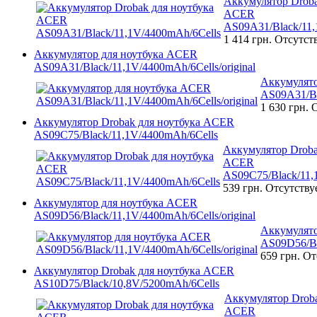
Аккумулятор Droba
ACER
AS09A31/Black/11,
1 414 грн.
Отсутст
Аккумулятор для ноутбука ACER
AS09A31/Black/11,1V/4400mAh/6Cells/original
Аккумулято
AS09A31/Bl
1 630 грн.
О
Аккумулятор Drobak для ноутбука ACER
AS09C75/Black/11,1V/4400mAh/6Cells
Аккумулятор Droba
ACER
AS09C75/Black/11,
539 грн.
Отсутству
Аккумулятор для ноутбука ACER
AS09D56/Black/11,1V/4400mAh/6Cells/original
Аккумулято
AS09D56/Bl
659 грн.
От
Аккумулятор Drobak для ноутбука ACER
AS10D75/Black/10,8V/5200mAh/6Cells
Аккумулятор Droba
ACER