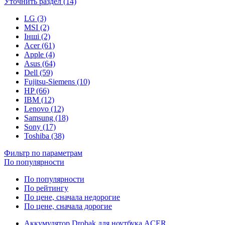
Уточнить раздел (14)
LG (3)
MSI (2)
Інші (2)
Acer (61)
Apple (4)
Asus (64)
Dell (59)
Fujitsu-Siemens (10)
HP (66)
IBM (12)
Lenovo (12)
Samsung (18)
Sony (17)
Toshiba (38)
Фильтр по параметрам
По популярности
По популярности
По рейтингу
По цене, сначала недорогие
По цене, сначала дорогие
Аккумулятор Drobak для ноутбука ACER