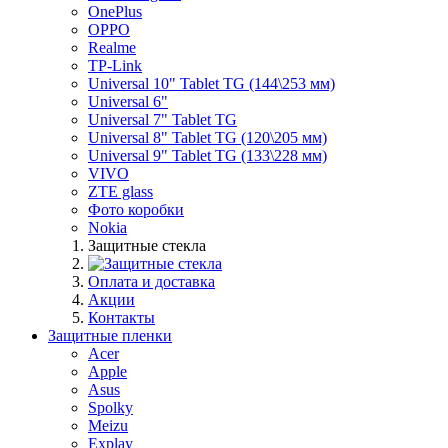
OnePlus
OPPO
Realme
TP-Link
Universal 10" Tablet TG (144\253 мм)
Universal 6"
Universal 7" Tablet TG
Universal 8" Tablet TG (120\205 мм)
Universal 9" Tablet TG (133\228 мм)
VIVO
ZTE glass
Фото коробки
Nokia
Защитные стекла
Оплата и доставка
Акции
Контакты
Защитные пленки
Acer
Apple
Asus
Spolky
Meizu
Explay