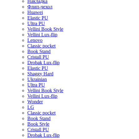
Накладка
Флип-чехол
Huawei
Elastic PU
Ultra PU
Vellini Book Style
Vellini Lux-flip
Lenovo
Classic pocket
Book Stand
Cristall PU
Drobak Lux-flip
Elastic PU
Shaggy Hard
Ukrainian
Ultra PU
Vellini Book Style
Vellini Lux-flip
Wonder
LG
Classic pocket
Book Stand
Book Style
Cristall PU
Drobak Lux-flip