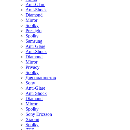
Anti-Glare
Anti-Shock
Diamond
Mirror
Spolky
Prestigio
Spolky
Samsung
Anti-Glare
Anti-Shock
Diamond
Mirror
Privacy
Spolky
Для планшетов
Sony
Anti-Glare
Anti-Shock
Diamond
Mirror
Spolky
Sony Ericsson
Xiaomi
Spolky
ZTE