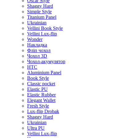
Oscar Style
Shaggy Hard
Simple Style
Titanium Panel
Ukrainian
Vellini Book Style
Vellini Lux-flip
Wonder
Накладка
Фліп чохол
Чохол 3D
Чохол-акумулятор
HTC
Aluminium Panel
Book Style
Classic pocket
Elastic PU
Elastic Rubber
Elegant Wallet
Fresh Style
Lux-flip Drobak
Shaggy Hard
Ukrainian
Ultra PU
Vellini Lux-flip