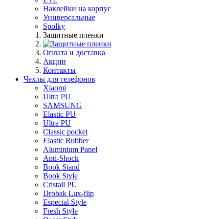
Наклейки на корпус
Универсальные
Spolky
Защитные пленки
Оплата и доставка
Акции
Контакты
Чехлы для телефонов
Xiaomi
Ultra PU
SAMSUNG
Elastic PU
Ultra PU
Classic pocket
Elastic Rubber
Aluminium Panel
Anti-Shock
Book Stand
Book Style
Cristall PU
Drobak Lux-flip
Especial Style
Fresh Style