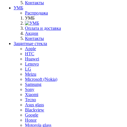
Контакты
УМБ
Распродажа
УМБ
Оплата и доставка
Акции
Контакты
Защитные стекла
Apple
HTC
Huawei
Lenovo
LG
Meizu
Microsoft (Nokia)
Samsung
Sony
Xiaomi
Tecno
Asus glass
Blackview
Google
Honor
Motorola glass