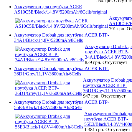
1 534 грн.
Отсутст
Аккумулятор для ноутбука ACER
AS10C5E/Black/14,8V/5200mAh/6Cells/original
Аккумулят
AS10C5E/Bl
791 грн.
От
Аккумулятор Drobak для ноутбука ACER BTP-
34A1/Black/14,8V/5200mAh/8Cells
Аккумулятор Drobak д
ноутбука ACER BTP-
34A1/Black/14,8V/5200
839 грн.
Отсутствует
Аккумулятор Drobak для ноутбука ACER BTP-
36D1/Grey/11,1V/3600mAh/6Cells
Аккумулятор Drobak дл
ноутбука ACER BTP-
36D1/Grey/11,1V/3600m
947 грн.
Отсутствует
Аккумулятор Drobak для ноутбука ACER BTP-
55E3/Black/14,8V/4400mAh/8Cells
Аккумулятор Drobak д
ноутбука ACER BTP-
55E3/Black/14,8V/4400
1 381 грн.
Отсутствует