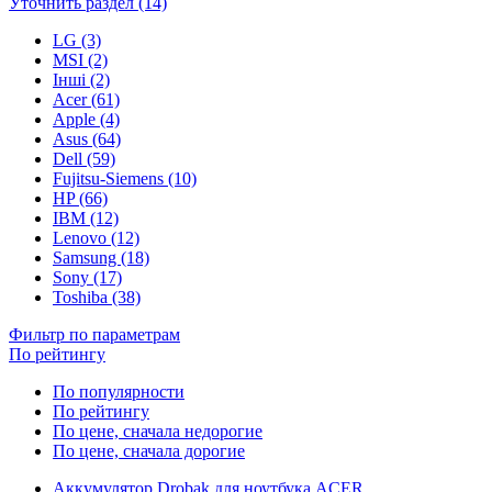
Уточнить раздел (14)
LG (3)
MSI (2)
Інші (2)
Acer (61)
Apple (4)
Asus (64)
Dell (59)
Fujitsu-Siemens (10)
HP (66)
IBM (12)
Lenovo (12)
Samsung (18)
Sony (17)
Toshiba (38)
Фильтр по параметрам
По рейтингу
По популярности
По рейтингу
По цене, сначала недорогие
По цене, сначала дорогие
Аккумулятор Drobak для ноутбука ACER