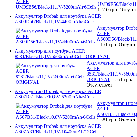
UM09E56/Black/11
1 510 грн.
Отсутст
Аккумулятор Drobak для ноутбука ACER
AS09D56/Black/11,1V/4400mAh/6Cells
Аккумулятор Droba
ACER
AS09D56/Black/11,
1 151 грн.
Отсутст
Аккумулятор для ноутбука ACER
8531/Black/11,1V/5600mAh/6Cells ORIGINAL
Аккумулятор для ноутб
ACER
8531/Black/11,1V/5600m
ORIGINAL
1 551 грн.
Отсутствует
Аккумулятор Drobak для ноутбука ACER
AS07B31/Black/10,8V/5200mAh/6Cells
Аккумулятор Droba
ACER
AS07B31/Black/10,
1 381 грн.
Отсутст
Аккумулятор Drobak для ноутбука ACER
AS07A31/Black/11,1V/10400mAh/12Cells