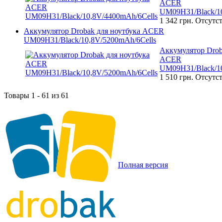
ACER
UM09H31/Black/10
1 342 грн.
Отсутст
Аккумулятор Drobak для ноутбука ACER
UM09H31/Black/10,8V/5200mAh/6Cells
Аккумулятор Drob
ACER
UM09H31/Black/10
1 510 грн.
Отсутст
Товары 1 - 61 из 61
Полная версия