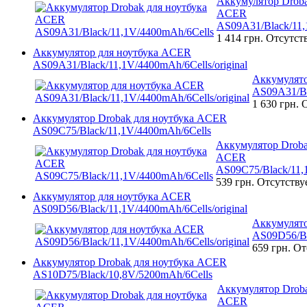
Аккумулятор Droba
ACER
AS09A31/Black/11,
1 414 грн.
Отсутст
Аккумулятор для ноутбука ACER
AS09A31/Black/11,1V/4400mAh/6Cells/original
Аккумулято
AS09A31/Bl
1 630 грн.
О
Аккумулятор Drobak для ноутбука ACER
AS09C75/Black/11,1V/4400mAh/6Cells
Аккумулятор Droba
ACER
AS09C75/Black/11,
539 грн.
Отсутству
Аккумулятор для ноутбука ACER
AS09D56/Black/11,1V/4400mAh/6Cells/original
Аккумулято
AS09D56/Bl
659 грн.
От
Аккумулятор Drobak для ноутбука ACER
AS10D75/Black/10,8V/5200mAh/6Cells
Аккумулятор Droba
ACER