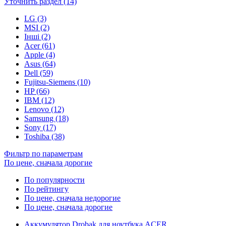
Уточнить раздел (14)
LG (3)
MSI (2)
Інші (2)
Acer (61)
Apple (4)
Asus (64)
Dell (59)
Fujitsu-Siemens (10)
HP (66)
IBM (12)
Lenovo (12)
Samsung (18)
Sony (17)
Toshiba (38)
Фильтр по параметрам
По цене, сначала дорогие
По популярности
По рейтингу
По цене, сначала недорогие
По цене, сначала дорогие
Аккумулятор Drobak для ноутбука ACER