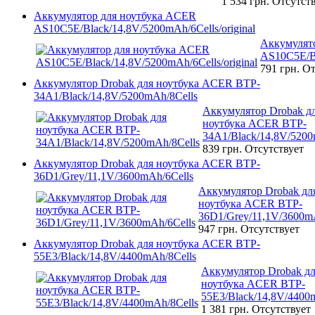
1 534 грн.
Отсутст
Аккумулятор для ноутбука ACER
AS10C5E/Black/14,8V/5200mAh/6Cells/original
Аккумулят
AS10C5E/Bl
791 грн.
От
Аккумулятор Drobak для ноутбука ACER BTP-
34A1/Black/14,8V/5200mAh/8Cells
Аккумулятор Drobak д
ноутбука ACER BTP-
34A1/Black/14,8V/5200
839 грн.
Отсутствует
Аккумулятор Drobak для ноутбука ACER BTP-
36D1/Grey/11,1V/3600mAh/6Cells
Аккумулятор Drobak дл
ноутбука ACER BTP-
36D1/Grey/11,1V/3600m
947 грн.
Отсутствует
Аккумулятор Drobak для ноутбука ACER BTP-
55E3/Black/14,8V/4400mAh/8Cells
Аккумулятор Drobak д
ноутбука ACER BTP-
55E3/Black/14,8V/4400
1 381 грн.
Отсутствует