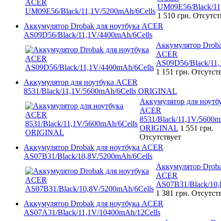
UM09E56/Black/11
1 510 грн.
Отсутст
Аккумулятор Drobak для ноутбука ACER
AS09D56/Black/11,1V/4400mAh/6Cells
Аккумулятор Droba
ACER
AS09D56/Black/11,
1 151 грн.
Отсутст
Аккумулятор для ноутбука ACER
8531/Black/11,1V/5600mAh/6Cells ORIGINAL
Аккумулятор для ноутб
ACER
8531/Black/11,1V/5600m
ORIGINAL
1 551 грн.
Отсутствует
Аккумулятор Drobak для ноутбука ACER
AS07B31/Black/10,8V/5200mAh/6Cells
Аккумулятор Droba
ACER
AS07B31/Black/10,
1 381 грн.
Отсутст
Аккумулятор Drobak для ноутбука ACER
AS07A31/Black/11,1V/10400mAh/12Cells