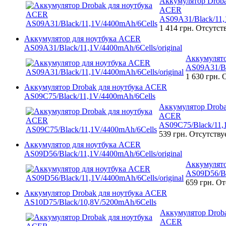
Аккумулятор Droba
ACER
AS09A31/Black/11,
1 414 грн.
Отсутст
Аккумулятор для ноутбука ACER
AS09A31/Black/11,1V/4400mAh/6Cells/original
Аккумулято
AS09A31/Bl
1 630 грн.
О
Аккумулятор Drobak для ноутбука ACER
AS09C75/Black/11,1V/4400mAh/6Cells
Аккумулятор Droba
ACER
AS09C75/Black/11,
539 грн.
Отсутству
Аккумулятор для ноутбука ACER
AS09D56/Black/11,1V/4400mAh/6Cells/original
Аккумулято
AS09D56/Bl
659 грн.
От
Аккумулятор Drobak для ноутбука ACER
AS10D75/Black/10,8V/5200mAh/6Cells
Аккумулятор Droba
ACER