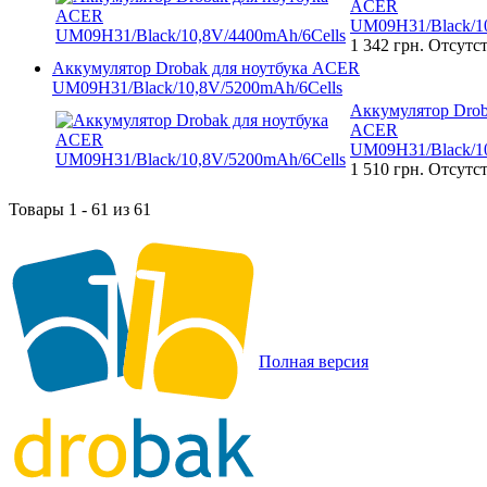
ACER
UM09H31/Black/10
1 342 грн.
Отсутст
Аккумулятор Drobak для ноутбука ACER
UM09H31/Black/10,8V/5200mAh/6Cells
Аккумулятор Drob
ACER
UM09H31/Black/10
1 510 грн.
Отсутст
Товары 1 - 61 из 61
Полная версия