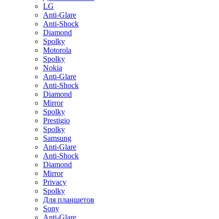
LG
Anti-Glare
Anti-Shock
Diamond
Spolky
Motorola
Spolky
Nokia
Anti-Glare
Anti-Shock
Diamond
Mirror
Spolky
Prestigio
Spolky
Samsung
Anti-Glare
Anti-Shock
Diamond
Mirror
Privacy
Spolky
Для планшетов
Sony
Anti-Glare