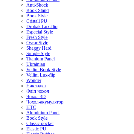
Anti-Shock
Book Stand
Book Style
Cristall PU
Drobak Lux-flip
Especial Style
Fresh Style
Oscar Style
Shaggy Hard
Simple Style
Titanium Panel
Ukrainian
Vellini Book Style
Vellini Lux-flip
Wonder
Накладка
Фліп чохол
Чохол 3D
Чохол-акумулятор
HTC
Aluminium Panel
Book Style
Classic pocket
Elastic PU