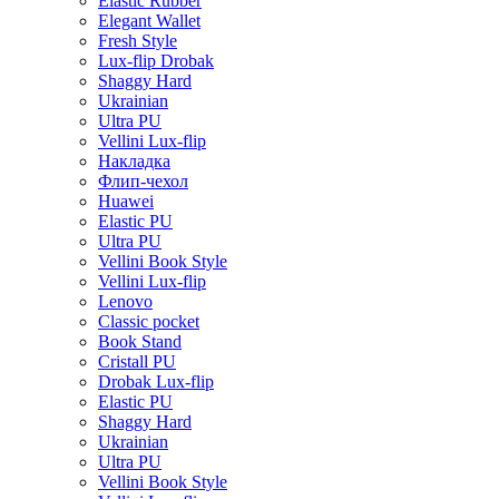
Elastic Rubber
Elegant Wallet
Fresh Style
Lux-flip Drobak
Shaggy Hard
Ukrainian
Ultra PU
Vellini Lux-flip
Накладка
Флип-чехол
Huawei
Elastic PU
Ultra PU
Vellini Book Style
Vellini Lux-flip
Lenovo
Classic pocket
Book Stand
Cristall PU
Drobak Lux-flip
Elastic PU
Shaggy Hard
Ukrainian
Ultra PU
Vellini Book Style