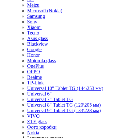
Meizu
Microsoft (Nokia)
Samsung
Sony
Xiaomi
Tecno
Asus glass
Blackview
Google
Honor
Motorola glass
OnePlus
OPPO
Realme
TP-Link
Universal 10" Tablet TG (144\253 мм)
Universal 6"
Universal 7" Tablet TG
Universal 8" Tablet TG (120\205 мм)
Universal 9" Tablet TG (133\228 мм)
VIVO
ZTE glass
Фото коробки
Nokia