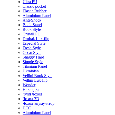
Ultra PU
Classic pocket
Elastic Rubber
Aluminium Panel
Anti-Shock
Book Stand
Book Style
Cristall PU
Drobak Lux-flip
Especial Style
Fresh Style
Oscar Style
Shaggy Hard
Simple Style
Titanium Panel
Ukrainian
Vellini Book Style
Vellini Lux-flip
Wonder
Накладка
Фліп чохол
Чохол 3D
Чохол-акумулятор
HTC
Aluminium Panel