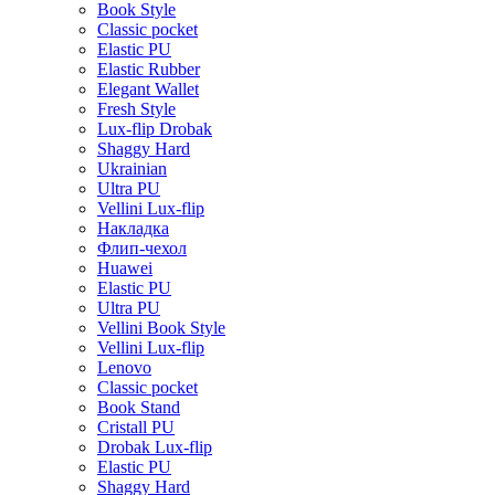
Book Style
Classic pocket
Elastic PU
Elastic Rubber
Elegant Wallet
Fresh Style
Lux-flip Drobak
Shaggy Hard
Ukrainian
Ultra PU
Vellini Lux-flip
Накладка
Флип-чехол
Huawei
Elastic PU
Ultra PU
Vellini Book Style
Vellini Lux-flip
Lenovo
Classic pocket
Book Stand
Cristall PU
Drobak Lux-flip
Elastic PU
Shaggy Hard