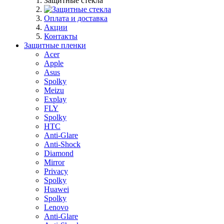
Защитные стекла
Оплата и доставка
Акции
Контакты
Защитные пленки
Acer
Apple
Asus
Spolky
Meizu
Explay
FLY
Spolky
HTC
Anti-Glare
Anti-Shock
Diamond
Mirror
Privacy
Spolky
Huawei
Spolky
Lenovo
Anti-Glare