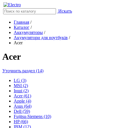
Искать
Главная
/
Каталог
/
Аккумуляторы
/
Акумулятори для ноутбуків
/
Acer
Acer
Уточнить раздел (14)
LG (3)
MSI (2)
Інші (2)
Acer (61)
Apple (4)
Asus (64)
Dell (59)
Fujitsu-Siemens (10)
HP (66)
IBM (12)