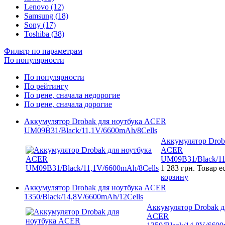
Lenovo (12)
Samsung (18)
Sony (17)
Toshiba (38)
Фильтр по параметрам
По популярности
По популярности
По рейтингу
По цене, сначала недорогие
По цене, сначала дорогие
Аккумулятор Drobak для ноутбука ACER
UM09B31/Black/11,1V/6600mAh/8Cells
Аккумулятор Drob
ACER
UM09B31/Black/11
1 283 грн.
Товар е
корзину
Аккумулятор Drobak для ноутбука ACER
1350/Black/14,8V/6600mAh/12Cells
Аккумулятор Drobak д
ACER