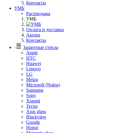
Контакты
УМБ
Распродажа
УМБ
Оплата и доставка
Акции
Контакты
Защитные стекла
Apple
HTC
Huawei
Lenovo
LG
Meizu
Microsoft (Nokia)
Samsung
Sony
Xiaomi
Tecno
Asus glass
Blackview
Google
Honor
Motorola glass