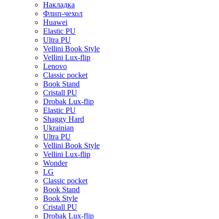
Накладка
Флип-чехол
Huawei
Elastic PU
Ultra PU
Vellini Book Style
Vellini Lux-flip
Lenovo
Classic pocket
Book Stand
Cristall PU
Drobak Lux-flip
Elastic PU
Shaggy Hard
Ukrainian
Ultra PU
Vellini Book Style
Vellini Lux-flip
Wonder
LG
Classic pocket
Book Stand
Book Style
Cristall PU
Drobak Lux-flip