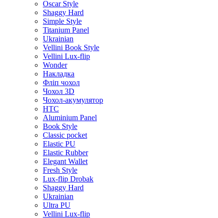
Oscar Style
Shaggy Hard
Simple Style
Titanium Panel
Ukrainian
Vellini Book Style
Vellini Lux-flip
Wonder
Накладка
Фліп чохол
Чохол 3D
Чохол-акумулятор
HTC
Aluminium Panel
Book Style
Classic pocket
Elastic PU
Elastic Rubber
Elegant Wallet
Fresh Style
Lux-flip Drobak
Shaggy Hard
Ukrainian
Ultra PU
Vellini Lux-flip