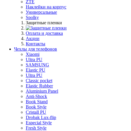
ZTE
Наклейки на корпус
Универсальные
Spolky
Защитные пленки
Оплата и доставка
Акции
Контакты
Чехлы для телефонов
Xiaomi
Ultra PU
SAMSUNG
Elastic PU
Ultra PU
Classic pocket
Elastic Rubber
Aluminium Panel
Anti-Shock
Book Stand
Book Style
Cristall PU
Drobak Lux-flip
Especial Style
Fresh Style