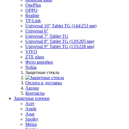
OnePlus
OPPO
Realme
TP-Link
Universal 10" Tablet TG (144\253 мм)
Universal 6"
Universal 7" Tablet TG
Universal 8" Tablet TG (120\205 мм)
Universal 9" Tablet TG (133\228 мм)
VIVO
ZTE glass
Фото коробки
Nokia
Защитные стекла
Оплата и доставка
Акции
Контакты
Защитные пленки
Acer
Apple
Asus
Spolky
Meizu