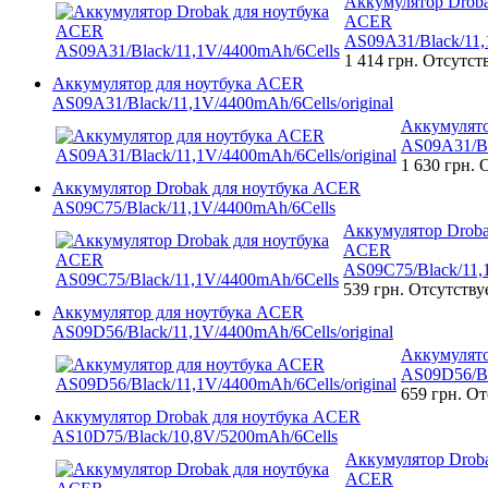
Аккумулятор Droba
ACER
AS09A31/Black/11,
1 414 грн.
Отсутст
Аккумулятор для ноутбука ACER
AS09A31/Black/11,1V/4400mAh/6Cells/original
Аккумулято
AS09A31/Bl
1 630 грн.
О
Аккумулятор Drobak для ноутбука ACER
AS09C75/Black/11,1V/4400mAh/6Cells
Аккумулятор Droba
ACER
AS09C75/Black/11,
539 грн.
Отсутству
Аккумулятор для ноутбука ACER
AS09D56/Black/11,1V/4400mAh/6Cells/original
Аккумулято
AS09D56/Bl
659 грн.
От
Аккумулятор Drobak для ноутбука ACER
AS10D75/Black/10,8V/5200mAh/6Cells
Аккумулятор Droba
ACER