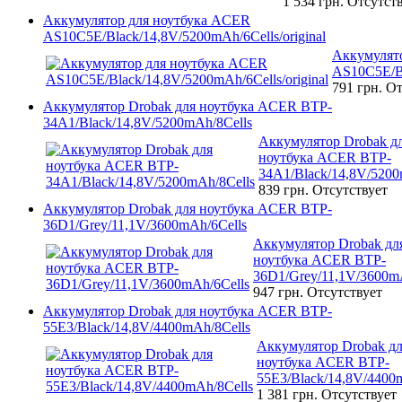
1 534 грн.
Отсутст
Аккумулятор для ноутбука ACER
AS10C5E/Black/14,8V/5200mAh/6Cells/original
Аккумулят
AS10C5E/Bl
791 грн.
От
Аккумулятор Drobak для ноутбука ACER BTP-
34A1/Black/14,8V/5200mAh/8Cells
Аккумулятор Drobak д
ноутбука ACER BTP-
34A1/Black/14,8V/5200
839 грн.
Отсутствует
Аккумулятор Drobak для ноутбука ACER BTP-
36D1/Grey/11,1V/3600mAh/6Cells
Аккумулятор Drobak дл
ноутбука ACER BTP-
36D1/Grey/11,1V/3600m
947 грн.
Отсутствует
Аккумулятор Drobak для ноутбука ACER BTP-
55E3/Black/14,8V/4400mAh/8Cells
Аккумулятор Drobak д
ноутбука ACER BTP-
55E3/Black/14,8V/4400
1 381 грн.
Отсутствует