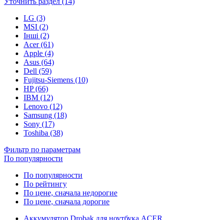
Уточнить раздел (14)
LG (3)
MSI (2)
Інші (2)
Acer (61)
Apple (4)
Asus (64)
Dell (59)
Fujitsu-Siemens (10)
HP (66)
IBM (12)
Lenovo (12)
Samsung (18)
Sony (17)
Toshiba (38)
Фильтр по параметрам
По популярности
По популярности
По рейтингу
По цене, сначала недорогие
По цене, сначала дорогие
Аккумулятор Drobak для ноутбука ACER