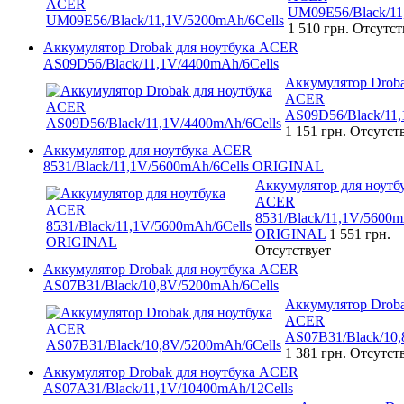
UM09E56/Black/11
1 510 грн.
Отсутст
Аккумулятор Drobak для ноутбука ACER
AS09D56/Black/11,1V/4400mAh/6Cells
Аккумулятор Droba
ACER
AS09D56/Black/11,
1 151 грн.
Отсутст
Аккумулятор для ноутбука ACER
8531/Black/11,1V/5600mAh/6Cells ORIGINAL
Аккумулятор для ноутб
ACER
8531/Black/11,1V/5600m
ORIGINAL
1 551 грн.
Отсутствует
Аккумулятор Drobak для ноутбука ACER
AS07B31/Black/10,8V/5200mAh/6Cells
Аккумулятор Droba
ACER
AS07B31/Black/10,
1 381 грн.
Отсутст
Аккумулятор Drobak для ноутбука ACER
AS07A31/Black/11,1V/10400mAh/12Cells